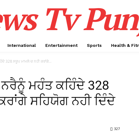
ws Tv Pun
International
Entertainment
Sports
Health & Fit
ਿੰਦੇ 328 ਸਰੂਪ ਮਾਮਲੇ ਚ ਨਹੀ ਕਰਾਂਗੇ...
ਨਰੈਨੂੰ ਮਹੰਤ ਕਹਿੰਦੇ 328
ਰਾਂਗੇ ਸਹਿਯੋਗ ਨਹੀ ਦਿੰਦੇ
327