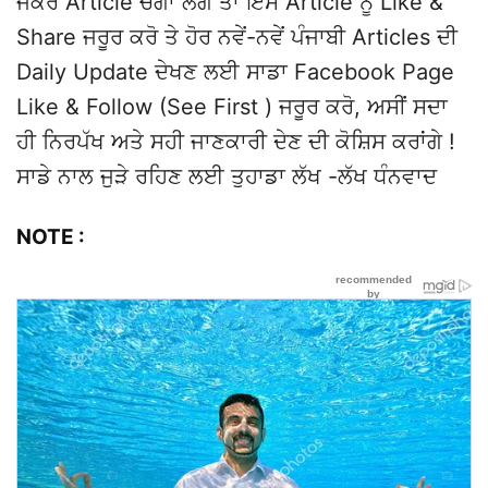
ਜੇਕਰ Article ਚੰਗਾ ਲੱਗੇ ਤਾਂ ਇਸ Article ਨੂੰ Like &
Share ਜਰੂਰ ਕਰੋ ਤੇ ਹੋਰ ਨਵੇਂ-ਨਵੇਂ ਪੰਜਾਬੀ Articles ਦੀ
Daily Update ਦੇਖਣ ਲਈ ਸਾਡਾ Facebook Page
Like & Follow (See First ) ਜਰੂਰ ਕਰੋ, ਅਸੀਂ ਸਦਾ
ਹੀ ਨਿਰਪੱਖ ਅਤੇ ਸਹੀ ਜਾਣਕਾਰੀ ਦੇਣ ਦੀ ਕੋਸ਼ਿਸ ਕਰਾਂਗੇ !
ਸਾਡੇ ਨਾਲ ਜੁੜੇ ਰਹਿਣ ਲਈ ਤੁਹਾਡਾ ਲੱਖ -ਲੱਖ ਧੰਨਵਾਦ
NOTE :