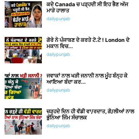
ਕਦੇ Canada ਚ ਪੜ੍ਹਦੀ ਸੀ ਇਹ ਭੈਣ ਅੱਜ
ਮਾੜੇ ਹਾਲਾਤ
dailypunjab
ਗੋਰੇ ਨੇ ਪੰਜਾਬਣ ਦੇ ਕਰਤੇ ਟੋ.ਟੇ ! London ਦੇ
ਮਕਾਨ ਵਿਚ...
dailypunjab
ਜਵਾਕਾਂ ਨਾਲ ਖੜੀ ਜਨਾਨੀ ਨਾਲ ਮੂੰਹ ਬੰਨ੍ਹ ਕੇ
ਆਇਆ ਬੰਦਾ ਕਰ...
dailypunjab
ਚੜ੍ਹਦੇ ਦਿਨ ਹੀ ਵੱਡੀ ਵਾ/ਰਦਾਤ, ਗੋ/ਲੀਆਂ ਨਾਲ
ਭੁੰਨਿਆ ਜਿੰਮ ਸੰਚਾਲਕ
dailypunjab