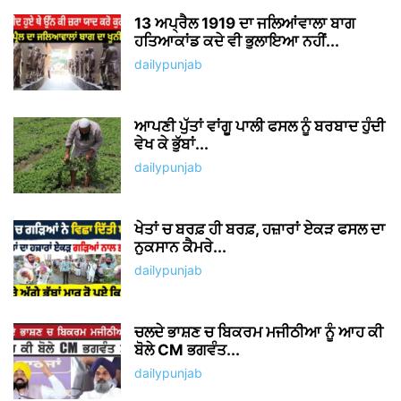
13 ਅਪ੍ਰੈਲ 1919 ਦਾ ਜਲਿਆਂਵਾਲਾ ਬਾਗ
ਹਤਿਆਕਾਂਡ ਕਦੇ ਵੀ ਭੁਲਾਇਆ ਨਹੀਂ...
dailypunjab
ਆਪਣੀ ਪੁੱਤਾਂ ਵਾਂਗੂ ਪਾਲੀ ਫਸਲ ਨੂੰ ਬਰਬਾਦ ਹੁੰਦੀ
ਵੇਖ ਕੇ ਭੁੱਬਾਂ...
dailypunjab
ਖੇਤਾਂ ਚ ਬਰਫ਼ ਹੀ ਬਰਫ਼, ਹਜ਼ਾਰਾਂ ਏਕੜ ਫਸਲ ਦਾ
ਨੁਕਸਾਨ ਕੈਮਰੇ...
dailypunjab
ਚਲਦੇ ਭਾਸ਼ਣ ਚ ਬਿਕਰਮ ਮਜੀਠੀਆ ਨੂੰ ਆਹ ਕੀ
ਬੋਲੇ CM ਭਗਵੰਤ...
dailypunjab