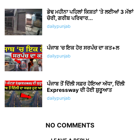
ਡੇਢ ਮਹੀਨਾ ਪਹਿਲਾਂ ਕਿਸ਼ਤਾਂ ‘ਤੇ ਲਈਆਂ 3 ਮੱਝਾਂ
ਚੋਰੀ, ਗਰੀਬ ਪਰਿਵਾਰ...
dailypunjab
ਪੰਜਾਬ ‘ਚ ਇਕ ਹੋਰ ਸਰਪੰਚ ਦਾ ਕਤ+ਲ
dailypunjab
ਪੰਜਾਬ ਤੋਂ ਦਿੱਲੀ ਸਫ਼ਰ ਹੋਇਆ ਅੱਧਾ, ਦਿੱਲੀ
Expressway ਦੀ ਹੋਈ ਸ਼ੁਰੂਆਤ
dailypunjab
NO COMMENTS