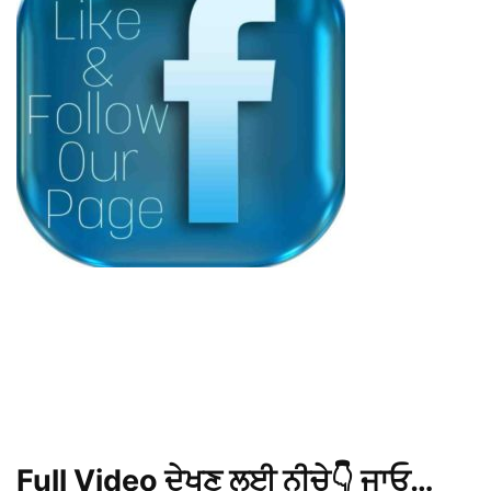
Full Video ਦੇਖਣ ਲਈ ਨੀਚੇ👇 ਜਾਓ…