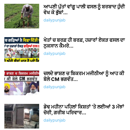
ਆਪਣੀ ਪੁੱਤਾਂ ਵਾਂਗੂ ਪਾਲੀ ਫਸਲ ਨੂੰ ਬਰਬਾਦ ਹੁੰਦੀ
ਵੇਖ ਕੇ ਭੁੱਬਾਂ...
dailypunjab
ਖੇਤਾਂ ਚ ਬਰਫ਼ ਹੀ ਬਰਫ਼, ਹਜ਼ਾਰਾਂ ਏਕੜ ਫਸਲ ਦਾ
ਨੁਕਸਾਨ ਕੈਮਰੇ...
dailypunjab
ਚਲਦੇ ਭਾਸ਼ਣ ਚ ਬਿਕਰਮ ਮਜੀਠੀਆ ਨੂੰ ਆਹ ਕੀ
ਬੋਲੇ CM ਭਗਵੰਤ...
dailypunjab
ਡੇਢ ਮਹੀਨਾ ਪਹਿਲਾਂ ਕਿਸ਼ਤਾਂ ‘ਤੇ ਲਈਆਂ 3 ਮੱਝਾਂ
ਚੋਰੀ, ਗਰੀਬ ਪਰਿਵਾਰ...
dailypunjab