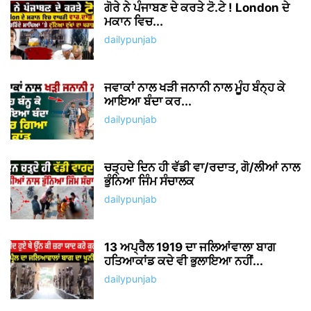
ਗੋਰੇ ਨੇ ਪੰਜਾਬਣ ਦੇ ਕਰਤੇ ਟੋ.ਟੇ ! London ਦੇ
ਮਕਾਨ ਵਿਚ...
dailypunjab
ਜਵਾਕਾਂ ਨਾਲ ਖੜੀ ਜਨਾਨੀ ਨਾਲ ਮੂੰਹ ਬੰਨ੍ਹ ਕੇ
ਆਇਆ ਬੰਦਾ ਕਰ...
dailypunjab
ਚੜ੍ਹਦੇ ਦਿਨ ਹੀ ਵੱਡੀ ਵਾ/ਰਦਾਤ, ਗੋ/ਲੀਆਂ ਨਾਲ
ਭੁੰਨਿਆ ਜਿੰਮ ਸੰਚਾਲਕ
dailypunjab
13 ਅਪ੍ਰੈਲ 1919 ਦਾ ਜਲਿਆਂਵਾਲਾ ਬਾਗ
ਹਤਿਆਕਾਂਡ ਕਦੇ ਵੀ ਭੁਲਾਇਆ ਨਹੀਂ...
dailypunjab