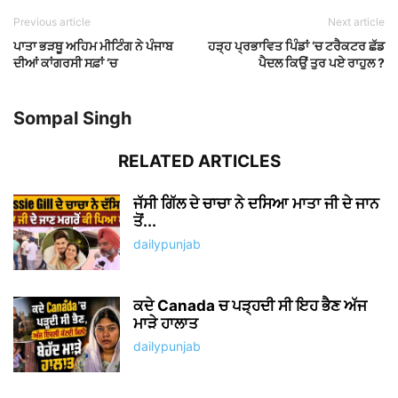
Previous article
Next article
ਪਾਤਾ ਭੜਥੂ ਅਹਿਮ ਮੀਟਿੰਗ ਨੇ ਪੰਜਾਬ
ਹੜ੍ਹ ਪ੍ਰਭਾਵਿਤ ਪਿੰਡਾਂ ‘ਚ ਟਰੈਕਟਰ ਛੱਡ
ਦੀਆਂ ਕਾਂਗਰਸੀ ਸਫ਼ਾਂ ‘ਚ
ਪੈਦਲ ਕਿਉਂ ਤੁਰ ਪਏ ਰਾਹੁਲ ?
Sompal Singh
RELATED ARTICLES
ਜੱਸੀ ਗਿੱਲ ਦੇ ਚਾਚਾ ਨੇ ਦਸਿਆ ਮਾਤਾ ਜੀ ਦੇ ਜਾਨ
ਤੋਂ...
dailypunjab
ਕਦੇ Canada ਚ ਪੜ੍ਹਦੀ ਸੀ ਇਹ ਭੈਣ ਅੱਜ
ਮਾੜੇ ਹਾਲਾਤ
dailypunjab