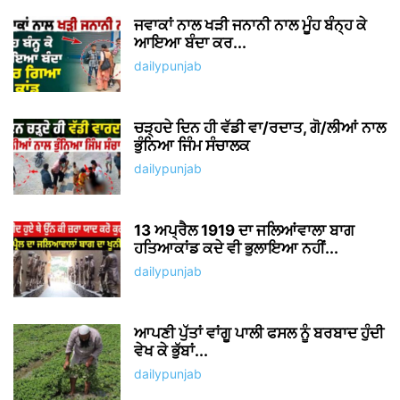
ਜਵਾਕਾਂ ਨਾਲ ਖੜੀ ਜਨਾਨੀ ਨਾਲ ਮੂੰਹ ਬੰਨ੍ਹ ਕੇ
ਆਇਆ ਬੰਦਾ ਕਰ...
dailypunjab
ਚੜ੍ਹਦੇ ਦਿਨ ਹੀ ਵੱਡੀ ਵਾ/ਰਦਾਤ, ਗੋ/ਲੀਆਂ ਨਾਲ
ਭੁੰਨਿਆ ਜਿੰਮ ਸੰਚਾਲਕ
dailypunjab
13 ਅਪ੍ਰੈਲ 1919 ਦਾ ਜਲਿਆਂਵਾਲਾ ਬਾਗ
ਹਤਿਆਕਾਂਡ ਕਦੇ ਵੀ ਭੁਲਾਇਆ ਨਹੀਂ...
dailypunjab
ਆਪਣੀ ਪੁੱਤਾਂ ਵਾਂਗੂ ਪਾਲੀ ਫਸਲ ਨੂੰ ਬਰਬਾਦ ਹੁੰਦੀ
ਵੇਖ ਕੇ ਭੁੱਬਾਂ...
dailypunjab