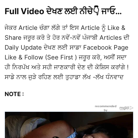
Full Video ਦੇਖਣ ਲਈ ਨੀਚੇ👇 ਜਾਓ…
ਜੇਕਰ Article ਚੰਗਾ ਲੱਗੇ ਤਾਂ ਇਸ Article ਨੂੰ Like &
Share ਜਰੂਰ ਕਰੋ ਤੇ ਹੋਰ ਨਵੇਂ-ਨਵੇਂ ਪੰਜਾਬੀ Articles ਦੀ
Daily Update ਦੇਖਣ ਲਈ ਸਾਡਾ Facebook Page
Like & Follow (See First ) ਜਰੂਰ ਕਰੋ, ਅਸੀਂ ਸਦਾ
ਹੀ ਨਿਰਪੱਖ ਅਤੇ ਸਹੀ ਜਾਣਕਾਰੀ ਦੇਣ ਦੀ ਕੋਸ਼ਿਸ ਕਰਾਂਗੇ !
ਸਾਡੇ ਨਾਲ ਜੁੜੇ ਰਹਿਣ ਲਈ ਤੁਹਾਡਾ ਲੱਖ -ਲੱਖ ਧੰਨਵਾਦ
NOTE :