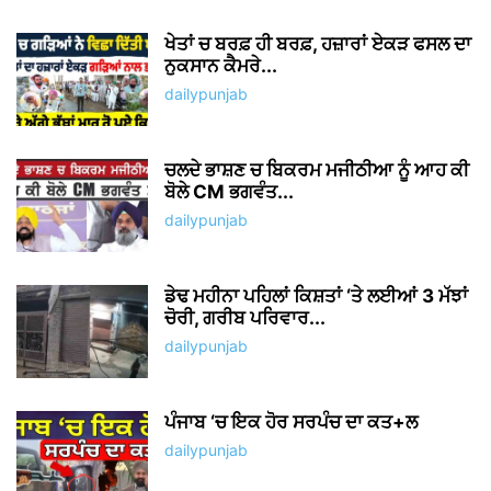
ਖੇਤਾਂ ਚ ਬਰਫ਼ ਹੀ ਬਰਫ਼, ਹਜ਼ਾਰਾਂ ਏਕੜ ਫਸਲ ਦਾ
ਨੁਕਸਾਨ ਕੈਮਰੇ...
dailypunjab
ਚਲਦੇ ਭਾਸ਼ਣ ਚ ਬਿਕਰਮ ਮਜੀਠੀਆ ਨੂੰ ਆਹ ਕੀ
ਬੋਲੇ CM ਭਗਵੰਤ...
dailypunjab
ਡੇਢ ਮਹੀਨਾ ਪਹਿਲਾਂ ਕਿਸ਼ਤਾਂ ‘ਤੇ ਲਈਆਂ 3 ਮੱਝਾਂ
ਚੋਰੀ, ਗਰੀਬ ਪਰਿਵਾਰ...
dailypunjab
ਪੰਜਾਬ ‘ਚ ਇਕ ਹੋਰ ਸਰਪੰਚ ਦਾ ਕਤ+ਲ
dailypunjab