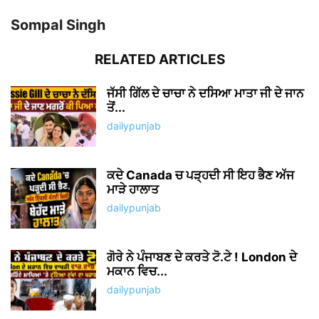
Sompal Singh
RELATED ARTICLES
ਜੱਸੀ ਗਿੱਲ ਦੇ ਚਾਚਾ ਨੇ ਦਸਿਆ ਮਾਤਾ ਜੀ ਦੇ ਜਾਨ
ਤੋਂ...
dailypunjab
ਕਦੇ Canada ਚ ਪੜ੍ਹਦੀ ਸੀ ਇਹ ਭੈਣ ਅੱਜ
ਮਾੜੇ ਹਾਲਾਤ
dailypunjab
ਗੋਰੇ ਨੇ ਪੰਜਾਬਣ ਦੇ ਕਰਤੇ ਟੋ.ਟੇ ! London ਦੇ
ਮਕਾਨ ਵਿਚ...
dailypunjab