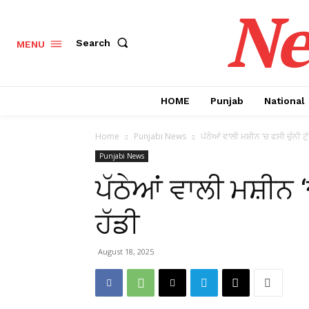
Ne
Search
MENU
HOME
Punjab
National
Home
Punjabi News
ਪੱਠੇਆਂ ਵਾਲੀ ਮਸ਼ੀਨ ‘ਚ ਫਸੀ ਚੁੰਨੀ ਟੁ
Punjabi News
ਪੱਠੇਆਂ ਵਾਲੀ ਮਸ਼ੀਨ ‘
ਹੱਡੀ
August 18, 2025