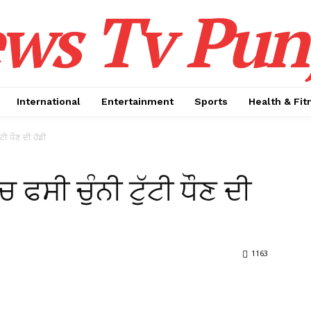
ws Tv Pun
International
Entertainment
Sports
Health & Fit
ੱਟੀ ਧੌਣ ਦੀ ਹੱਡੀ
ਚ ਫਸੀ ਚੁੰਨੀ ਟੁੱਟੀ ਧੌਣ ਦੀ
1163