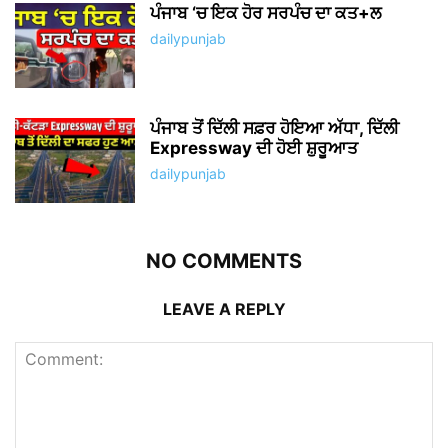
ਪੰਜਾਬ ‘ਚ ਇਕ ਹੋਰ ਸਰਪੰਚ ਦਾ ਕਤ+ਲ
dailypunjab
ਪੰਜਾਬ ਤੋਂ ਦਿੱਲੀ ਸਫ਼ਰ ਹੋਇਆ ਅੱਧਾ, ਦਿੱਲੀ
Expressway ਦੀ ਹੋਈ ਸ਼ੁਰੂਆਤ
dailypunjab
NO COMMENTS
LEAVE A REPLY