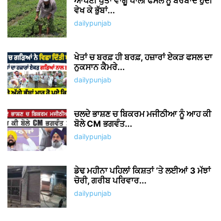
ਆਪਣੀ ਪੁੱਤਾਂ ਵਾਂਗੂ ਪਾਲੀ ਫਸਲ ਨੂੰ ਬਰਬਾਦ ਹੁੰਦੀ
ਵੇਖ ਕੇ ਭੁੱਬਾਂ...
dailypunjab
ਖੇਤਾਂ ਚ ਬਰਫ਼ ਹੀ ਬਰਫ਼, ਹਜ਼ਾਰਾਂ ਏਕੜ ਫਸਲ ਦਾ
ਨੁਕਸਾਨ ਕੈਮਰੇ...
dailypunjab
ਚਲਦੇ ਭਾਸ਼ਣ ਚ ਬਿਕਰਮ ਮਜੀਠੀਆ ਨੂੰ ਆਹ ਕੀ
ਬੋਲੇ CM ਭਗਵੰਤ...
dailypunjab
ਡੇਢ ਮਹੀਨਾ ਪਹਿਲਾਂ ਕਿਸ਼ਤਾਂ ‘ਤੇ ਲਈਆਂ 3 ਮੱਝਾਂ
ਚੋਰੀ, ਗਰੀਬ ਪਰਿਵਾਰ...
dailypunjab