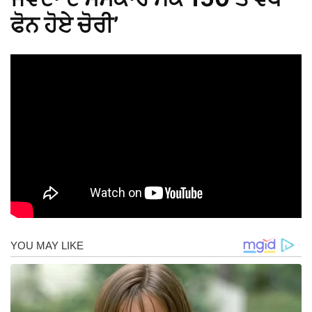
ਫੋਨ ਹੋਏ ਚੋਰੀ’