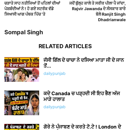
ਚੜਾਤੇ ਸਾਹ ਨਤੀਜਿਆਂ ਤੋਂ ਪਹਿਲਾਂ ਦੀਆਂ
ਜਦੋਂ ਬੁੱਲ੍ਹ ਕਾਲੇ ਤੇ ਸਰੀਰ ਪੀਲਾ ਪੈ ਜਾਂਦਾ,
ਪੇਸ਼ਬੰਦੀਆਂ ਨੇ ! ਹੋ ਗਏ ਸਟਰੱਕ ਵੱਡੇ
Rajvir Jawanda ਦੇ ਸੰਸਕਾਰ ਬਾਰੇ
ਸਿਆਸੀ ਘਾਗ ਪੰਥਕ ਪਿੱਚ ‘ਤੇ
ਬੋਲੇ Ranjit Singh
Dhadrianwale
Sompal Singh
RELATED ARTICLES
ਜੱਸੀ ਗਿੱਲ ਦੇ ਚਾਚਾ ਨੇ ਦਸਿਆ ਮਾਤਾ ਜੀ ਦੇ ਜਾਨ
ਤੋਂ...
dailypunjab
ਕਦੇ Canada ਚ ਪੜ੍ਹਦੀ ਸੀ ਇਹ ਭੈਣ ਅੱਜ
ਮਾੜੇ ਹਾਲਾਤ
dailypunjab
ਗੋਰੇ ਨੇ ਪੰਜਾਬਣ ਦੇ ਕਰਤੇ ਟੋ.ਟੇ ! London ਦੇ