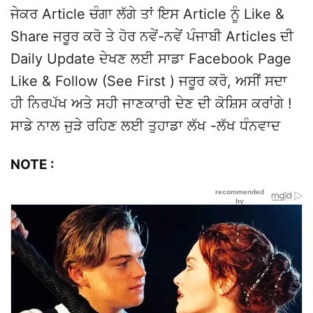
ਜੇਕਰ Article ਚੰਗਾ ਲੱਗੇ ਤਾਂ ਇਸ Article ਨੂੰ Like &
Share ਜਰੂਰ ਕਰੋ ਤੇ ਹੋਰ ਨਵੇਂ-ਨਵੇਂ ਪੰਜਾਬੀ Articles ਦੀ
Daily Update ਦੇਖਣ ਲਈ ਸਾਡਾ Facebook Page
Like & Follow (See First ) ਜਰੂਰ ਕਰੋ, ਅਸੀਂ ਸਦਾ
ਹੀ ਨਿਰਪੱਖ ਅਤੇ ਸਹੀ ਜਾਣਕਾਰੀ ਦੇਣ ਦੀ ਕੋਸ਼ਿਸ ਕਰਾਂਗੇ !
ਸਾਡੇ ਨਾਲ ਜੁੜੇ ਰਹਿਣ ਲਈ ਤੁਹਾਡਾ ਲੱਖ -ਲੱਖ ਧੰਨਵਾਦ
NOTE :