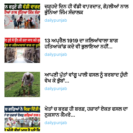
Δ
ABOUT US
Welcome to Dailypunjab.live, where we unleash the vibrant