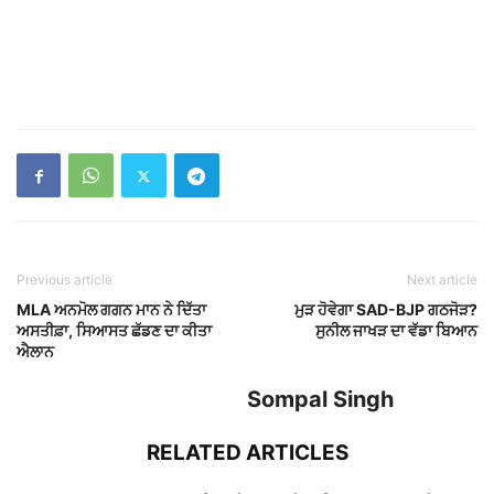
ਡੇਢ ਮਹੀਨਾ ਪਹਿਲਾਂ ਕਿਸ਼ਤਾਂ ‘ਤੇ ਲਈਆਂ 3 ਮੱਝਾਂ
ਚੋਰੀ, ਗਰੀਬ ਪਰਿਵਾਰ...
dailypunjab
ਪੰਜਾਬ ‘ਚ ਇਕ ਹੋਰ ਸਰਪੰਚ ਦਾ ਕਤ+ਲ
dailypunjab
ਪੰਜਾਬ ਤੋਂ ਦਿੱਲੀ ਸਫ਼ਰ ਹੋਇਆ ਅੱਧਾ, ਦਿੱਲੀ
Expressway ਦੀ ਹੋਈ ਸ਼ੁਰੂਆਤ
dailypunjab
NO COMMENTS