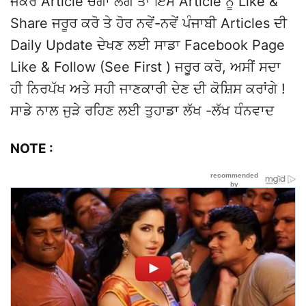
ਜੇਕਰ Article ਚੰਗਾ ਲੱਗੇ ਤਾਂ ਇਸ Article ਨੂੰ Like &
Share ਜਰੂਰ ਕਰੋ ਤੇ ਹੋਰ ਨਵੇਂ-ਨਵੇਂ ਪੰਜਾਬੀ Articles ਦੀ
Daily Update ਦੇਖਣ ਲਈ ਸਾਡਾ Facebook Page
Like & Follow (See First ) ਜਰੂਰ ਕਰੋ, ਅਸੀਂ ਸਦਾ
ਹੀ ਨਿਰਪੱਖ ਅਤੇ ਸਹੀ ਜਾਣਕਾਰੀ ਦੇਣ ਦੀ ਕੋਸ਼ਿਸ ਕਰਾਂਗੇ !
ਸਾਡੇ ਨਾਲ ਜੁੜੇ ਰਹਿਣ ਲਈ ਤੁਹਾਡਾ ਲੱਖ -ਲੱਖ ਧੰਨਵਾਦ
NOTE :