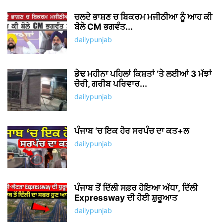
energy of Punjab and beyond! We're your one-stop
destination for the latest viral Punjabi news, gadget
reviews, celebrity buzz, fashion flair, health and fitness
inspiration, and captivating web stories.
Contact us:
newstvpunjabinfo@gmail.com
FOLLOW US
Facebook
Instagram
© Daily Punjab Live