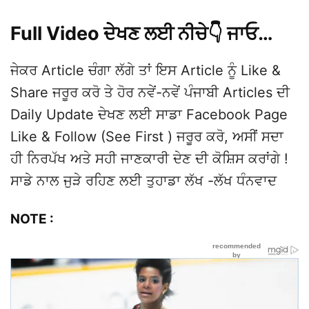
Full Video ਦੇਖਣ ਲਈ ਨੀਚੇ👇 ਜਾਓ…
ਜੇਕਰ Article ਚੰਗਾ ਲੱਗੇ ਤਾਂ ਇਸ Article ਨੂੰ Like &
Share ਜਰੂਰ ਕਰੋ ਤੇ ਹੋਰ ਨਵੇਂ-ਨਵੇਂ ਪੰਜਾਬੀ Articles ਦੀ
Daily Update ਦੇਖਣ ਲਈ ਸਾਡਾ Facebook Page
Like & Follow (See First ) ਜਰੂਰ ਕਰੋ, ਅਸੀਂ ਸਦਾ
ਹੀ ਨਿਰਪੱਖ ਅਤੇ ਸਹੀ ਜਾਣਕਾਰੀ ਦੇਣ ਦੀ ਕੋਸ਼ਿਸ ਕਰਾਂਗੇ !
ਸਾਡੇ ਨਾਲ ਜੁੜੇ ਰਹਿਣ ਲਈ ਤੁਹਾਡਾ ਲੱਖ -ਲੱਖ ਧੰਨਵਾਦ
NOTE :