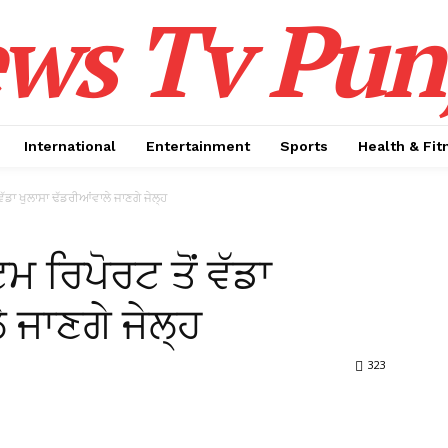
ws Tv Pun
International
Entertainment
Sports
Health & Fit
ੱਡਾ ਖੁਲਾਸਾ ਢੱਡਰੀਆਂਵਾਲੇ ਜਾਣਗੇ ਜੇਲ੍ਹ
 ਰਿਪੋਰਟ ਤੋਂ ਵੱਡਾ
 ਜਾਣਗੇ ਜੇਲ੍ਹ
323