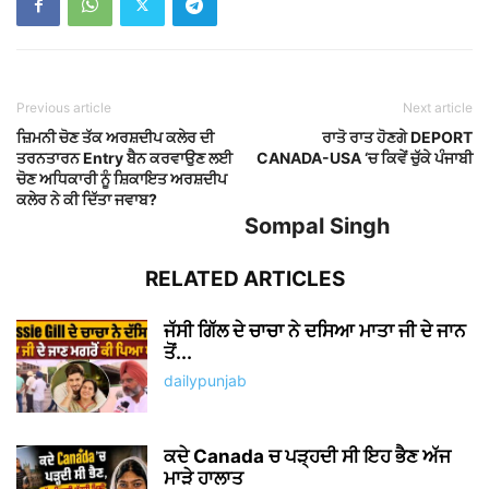
Previous article
Next article
ਜ਼ਿਮਨੀ ਚੋਣ ਤੱਕ ਅਰਸ਼ਦੀਪ ਕਲੇਰ ਦੀ
ਰਾਤੋ ਰਾਤ ਹੋਣਗੇ DEPORT
ਤਰਨਤਾਰਨ Entry ਬੈਨ ਕਰਵਾਉਣ ਲਈ
CANADA-USA ‘ਚ ਕਿਵੇਂ ਚੁੱਕੇ ਪੰਜਾਬੀ
ਚੋਣ ਅਧਿਕਾਰੀ ਨੂੰ ਸ਼ਿਕਾਇਤ ਅਰਸ਼ਦੀਪ
ਕਲੇਰ ਨੇ ਕੀ ਦਿੱਤਾ ਜਵਾਬ?
Sompal Singh
RELATED ARTICLES
ਜੱਸੀ ਗਿੱਲ ਦੇ ਚਾਚਾ ਨੇ ਦਸਿਆ ਮਾਤਾ ਜੀ ਦੇ ਜਾਨ
ਤੋਂ...
dailypunjab
ਕਦੇ Canada ਚ ਪੜ੍ਹਦੀ ਸੀ ਇਹ ਭੈਣ ਅੱਜ
ਮਾੜੇ ਹਾਲਾਤ
dailypunjab