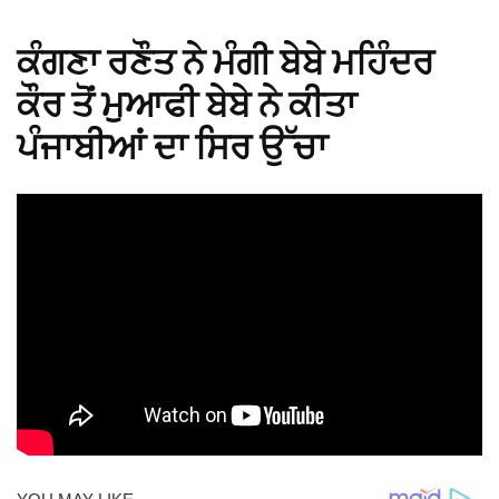
ਕੰਗਣਾ ਰਣੌਤ ਨੇ ਮੰਗੀ ਬੇਬੇ ਮਹਿੰਦਰ
ਕੌਰ ਤੋਂ ਮੁਆਫੀ ਬੇਬੇ ਨੇ ਕੀਤਾ
ਪੰਜਾਬੀਆਂ ਦਾ ਸਿਰ ਉੱਚਾ