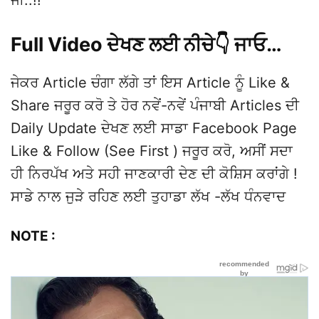
Full Video ਦੇਖਣ ਲਈ ਨੀਚੇ👇 ਜਾਓ…
ਜੇਕਰ Article ਚੰਗਾ ਲੱਗੇ ਤਾਂ ਇਸ Article ਨੂੰ Like &
Share ਜਰੂਰ ਕਰੋ ਤੇ ਹੋਰ ਨਵੇਂ-ਨਵੇਂ ਪੰਜਾਬੀ Articles ਦੀ
Daily Update ਦੇਖਣ ਲਈ ਸਾਡਾ Facebook Page
Like & Follow (See First ) ਜਰੂਰ ਕਰੋ, ਅਸੀਂ ਸਦਾ
ਹੀ ਨਿਰਪੱਖ ਅਤੇ ਸਹੀ ਜਾਣਕਾਰੀ ਦੇਣ ਦੀ ਕੋਸ਼ਿਸ ਕਰਾਂਗੇ !
ਸਾਡੇ ਨਾਲ ਜੁੜੇ ਰਹਿਣ ਲਈ ਤੁਹਾਡਾ ਲੱਖ -ਲੱਖ ਧੰਨਵਾਦ
NOTE :