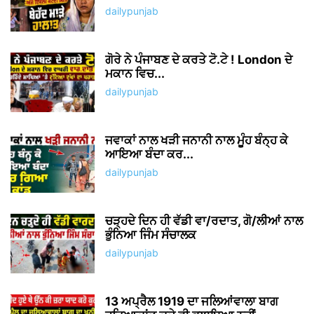
ਗੋਰੇ ਨੇ ਪੰਜਾਬਣ ਦੇ ਕਰਤੇ ਟੋ.ਟੇ ! London ਦੇ
ਮਕਾਨ ਵਿਚ...
dailypunjab
ਜਵਾਕਾਂ ਨਾਲ ਖੜੀ ਜਨਾਨੀ ਨਾਲ ਮੂੰਹ ਬੰਨ੍ਹ ਕੇ
ਆਇਆ ਬੰਦਾ ਕਰ...
dailypunjab
ਚੜ੍ਹਦੇ ਦਿਨ ਹੀ ਵੱਡੀ ਵਾ/ਰਦਾਤ, ਗੋ/ਲੀਆਂ ਨਾਲ
ਭੁੰਨਿਆ ਜਿੰਮ ਸੰਚਾਲਕ
dailypunjab
13 ਅਪ੍ਰੈਲ 1919 ਦਾ ਜਲਿਆਂਵਾਲਾ ਬਾਗ
ਹਤਿਆਕਾਂਡ ਕਦੇ ਵੀ ਭੁਲਾਇਆ ਨਹੀਂ...
dailypunjab