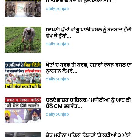
ਆਪਣੀ ਪੁੱਤਾਂ ਵਾਂਗੂ ਪਾਲੀ ਫਸਲ ਨੂੰ ਬਰਬਾਦ ਹੁੰਦੀ
ਵੇਖ ਕੇ ਭੁੱਬਾਂ...
dailypunjab
ਖੇਤਾਂ ਚ ਬਰਫ਼ ਹੀ ਬਰਫ਼, ਹਜ਼ਾਰਾਂ ਏਕੜ ਫਸਲ ਦਾ
ਨੁਕਸਾਨ ਕੈਮਰੇ...
dailypunjab
ਚਲਦੇ ਭਾਸ਼ਣ ਚ ਬਿਕਰਮ ਮਜੀਠੀਆ ਨੂੰ ਆਹ ਕੀ
ਬੋਲੇ CM ਭਗਵੰਤ...
dailypunjab
ਡੇਢ ਮਹੀਨਾ ਪਹਿਲਾਂ ਕਿਸ਼ਤਾਂ ‘ਤੇ ਲਈਆਂ 3 ਮੱਝਾਂ
ਚੋਰੀ, ਗਰੀਬ ਪਰਿਵਾਰ...
dailypunjab