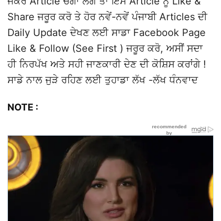
ਜੇਕਰ Article ਚੰਗਾ ਲੱਗੇ ਤਾਂ ਇਸ Article ਨੂੰ Like &
Share ਜਰੂਰ ਕਰੋ ਤੇ ਹੋਰ ਨਵੇਂ-ਨਵੇਂ ਪੰਜਾਬੀ Articles ਦੀ
Daily Update ਦੇਖਣ ਲਈ ਸਾਡਾ Facebook Page
Like & Follow (See First ) ਜਰੂਰ ਕਰੋ, ਅਸੀਂ ਸਦਾ
ਹੀ ਨਿਰਪੱਖ ਅਤੇ ਸਹੀ ਜਾਣਕਾਰੀ ਦੇਣ ਦੀ ਕੋਸ਼ਿਸ ਕਰਾਂਗੇ !
ਸਾਡੇ ਨਾਲ ਜੁੜੇ ਰਹਿਣ ਲਈ ਤੁਹਾਡਾ ਲੱਖ -ਲੱਖ ਧੰਨਵਾਦ
NOTE :