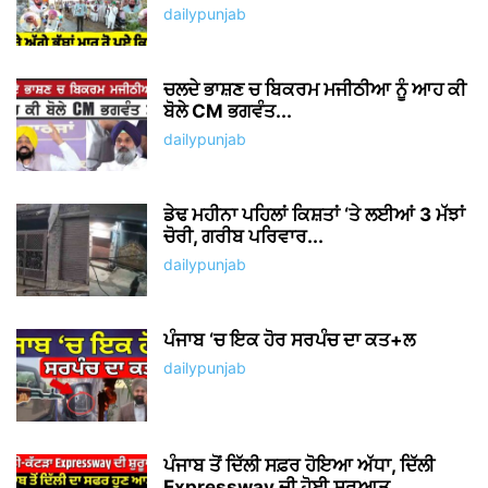
dailypunjab
ਚਲਦੇ ਭਾਸ਼ਣ ਚ ਬਿਕਰਮ ਮਜੀਠੀਆ ਨੂੰ ਆਹ ਕੀ
ਬੋਲੇ CM ਭਗਵੰਤ...
dailypunjab
ਡੇਢ ਮਹੀਨਾ ਪਹਿਲਾਂ ਕਿਸ਼ਤਾਂ ‘ਤੇ ਲਈਆਂ 3 ਮੱਝਾਂ
ਚੋਰੀ, ਗਰੀਬ ਪਰਿਵਾਰ...
dailypunjab
ਪੰਜਾਬ ‘ਚ ਇਕ ਹੋਰ ਸਰਪੰਚ ਦਾ ਕਤ+ਲ
dailypunjab
ਪੰਜਾਬ ਤੋਂ ਦਿੱਲੀ ਸਫ਼ਰ ਹੋਇਆ ਅੱਧਾ, ਦਿੱਲੀ
Expressway ਦੀ ਹੋਈ ਸ਼ੁਰੂਆਤ