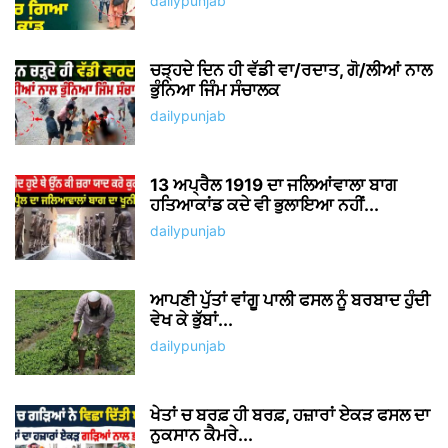
dailypunjab
ਚੜ੍ਹਦੇ ਦਿਨ ਹੀ ਵੱਡੀ ਵਾ/ਰਦਾਤ, ਗੋ/ਲੀਆਂ ਨਾਲ
ਭੁੰਨਿਆ ਜਿੰਮ ਸੰਚਾਲਕ
dailypunjab
13 ਅਪ੍ਰੈਲ 1919 ਦਾ ਜਲਿਆਂਵਾਲਾ ਬਾਗ
ਹਤਿਆਕਾਂਡ ਕਦੇ ਵੀ ਭੁਲਾਇਆ ਨਹੀਂ...
dailypunjab
ਆਪਣੀ ਪੁੱਤਾਂ ਵਾਂਗੂ ਪਾਲੀ ਫਸਲ ਨੂੰ ਬਰਬਾਦ ਹੁੰਦੀ
ਵੇਖ ਕੇ ਭੁੱਬਾਂ...
dailypunjab
ਖੇਤਾਂ ਚ ਬਰਫ਼ ਹੀ ਬਰਫ਼, ਹਜ਼ਾਰਾਂ ਏਕੜ ਫਸਲ ਦਾ
ਨੁਕਸਾਨ ਕੈਮਰੇ...