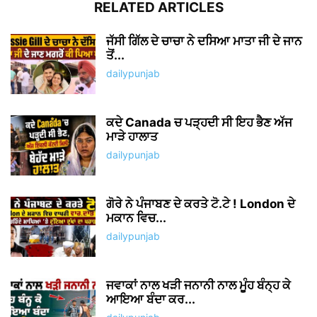
RELATED ARTICLES
ਜੱਸੀ ਗਿੱਲ ਦੇ ਚਾਚਾ ਨੇ ਦਸਿਆ ਮਾਤਾ ਜੀ ਦੇ ਜਾਨ
ਤੋਂ...
dailypunjab
ਕਦੇ Canada ਚ ਪੜ੍ਹਦੀ ਸੀ ਇਹ ਭੈਣ ਅੱਜ
ਮਾੜੇ ਹਾਲਾਤ
dailypunjab
ਗੋਰੇ ਨੇ ਪੰਜਾਬਣ ਦੇ ਕਰਤੇ ਟੋ.ਟੇ ! London ਦੇ
ਮਕਾਨ ਵਿਚ...
dailypunjab
ਜਵਾਕਾਂ ਨਾਲ ਖੜੀ ਜਨਾਨੀ ਨਾਲ ਮੂੰਹ ਬੰਨ੍ਹ ਕੇ
ਆਇਆ ਬੰਦਾ ਕਰ...