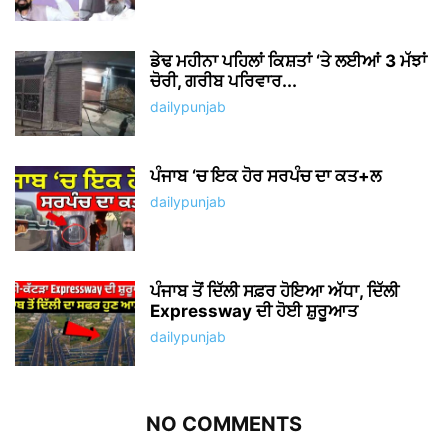
ਡੇਢ ਮਹੀਨਾ ਪਹਿਲਾਂ ਕਿਸ਼ਤਾਂ ‘ਤੇ ਲਈਆਂ 3 ਮੱਝਾਂ
ਚੋਰੀ, ਗਰੀਬ ਪਰਿਵਾਰ...
dailypunjab
ਪੰਜਾਬ ‘ਚ ਇਕ ਹੋਰ ਸਰਪੰਚ ਦਾ ਕਤ+ਲ
dailypunjab
ਪੰਜਾਬ ਤੋਂ ਦਿੱਲੀ ਸਫ਼ਰ ਹੋਇਆ ਅੱਧਾ, ਦਿੱਲੀ
Expressway ਦੀ ਹੋਈ ਸ਼ੁਰੂਆਤ
dailypunjab
NO COMMENTS