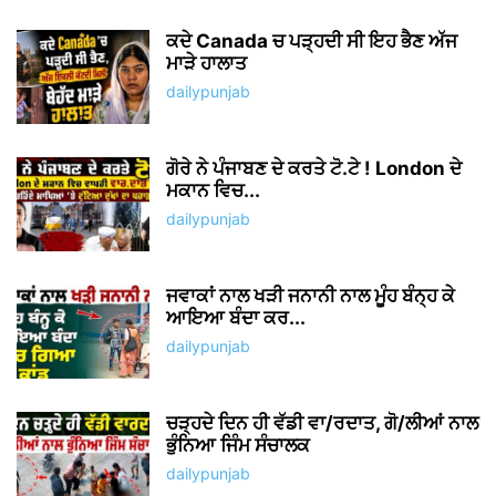
ਕਦੇ Canada ਚ ਪੜ੍ਹਦੀ ਸੀ ਇਹ ਭੈਣ ਅੱਜ
ਮਾੜੇ ਹਾਲਾਤ
dailypunjab
ਗੋਰੇ ਨੇ ਪੰਜਾਬਣ ਦੇ ਕਰਤੇ ਟੋ.ਟੇ ! London ਦੇ
ਮਕਾਨ ਵਿਚ...
dailypunjab
ਜਵਾਕਾਂ ਨਾਲ ਖੜੀ ਜਨਾਨੀ ਨਾਲ ਮੂੰਹ ਬੰਨ੍ਹ ਕੇ
ਆਇਆ ਬੰਦਾ ਕਰ...
dailypunjab
ਚੜ੍ਹਦੇ ਦਿਨ ਹੀ ਵੱਡੀ ਵਾ/ਰਦਾਤ, ਗੋ/ਲੀਆਂ ਨਾਲ
ਭੁੰਨਿਆ ਜਿੰਮ ਸੰਚਾਲਕ
dailypunjab