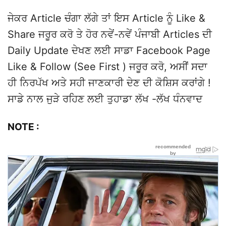
ਜੇਕਰ Article ਚੰਗਾ ਲੱਗੇ ਤਾਂ ਇਸ Article ਨੂੰ Like &
Share ਜਰੂਰ ਕਰੋ ਤੇ ਹੋਰ ਨਵੇਂ-ਨਵੇਂ ਪੰਜਾਬੀ Articles ਦੀ
Daily Update ਦੇਖਣ ਲਈ ਸਾਡਾ Facebook Page
Like & Follow (See First ) ਜਰੂਰ ਕਰੋ, ਅਸੀਂ ਸਦਾ
ਹੀ ਨਿਰਪੱਖ ਅਤੇ ਸਹੀ ਜਾਣਕਾਰੀ ਦੇਣ ਦੀ ਕੋਸ਼ਿਸ ਕਰਾਂਗੇ !
ਸਾਡੇ ਨਾਲ ਜੁੜੇ ਰਹਿਣ ਲਈ ਤੁਹਾਡਾ ਲੱਖ -ਲੱਖ ਧੰਨਵਾਦ
NOTE :