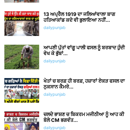
13 ਅਪ੍ਰੈਲ 1919 ਦਾ ਜਲਿਆਂਵਾਲਾ ਬਾਗ
ਹਤਿਆਕਾਂਡ ਕਦੇ ਵੀ ਭੁਲਾਇਆ ਨਹੀਂ...
dailypunjab
ਆਪਣੀ ਪੁੱਤਾਂ ਵਾਂਗੂ ਪਾਲੀ ਫਸਲ ਨੂੰ ਬਰਬਾਦ ਹੁੰਦੀ
ਵੇਖ ਕੇ ਭੁੱਬਾਂ...
dailypunjab
ਖੇਤਾਂ ਚ ਬਰਫ਼ ਹੀ ਬਰਫ਼, ਹਜ਼ਾਰਾਂ ਏਕੜ ਫਸਲ ਦਾ
ਨੁਕਸਾਨ ਕੈਮਰੇ...
dailypunjab
ਚਲਦੇ ਭਾਸ਼ਣ ਚ ਬਿਕਰਮ ਮਜੀਠੀਆ ਨੂੰ ਆਹ ਕੀ
ਬੋਲੇ CM ਭਗਵੰਤ...
dailypunjab