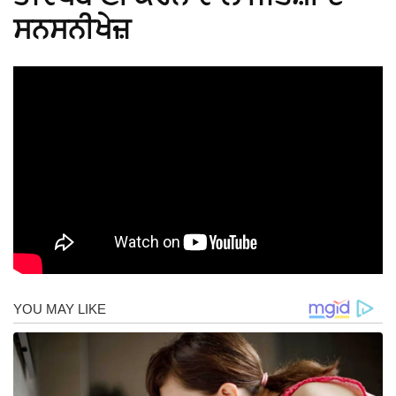
ਸਨਸਨੀਖੇਜ਼