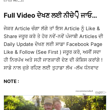
ਜੇਕਰ Article ਚੰਗਾ ਲੱਗੇ ਤਾਂ ਇਸ Article ਨੂੰ Like &
Share ਜਰੂਰ ਕਰੋ ਤੇ ਹੋਰ ਨਵੇਂ-ਨਵੇਂ ਪੰਜਾਬੀ Articles ਦੀ
Daily Update ਦੇਖਣ ਲਈ ਸਾਡਾ Facebook Page
Like & Follow (See First ) ਜਰੂਰ ਕਰੋ, ਅਸੀਂ ਸਦਾ
ਹੀ ਨਿਰਪੱਖ ਅਤੇ ਸਹੀ ਜਾਣਕਾਰੀ ਦੇਣ ਦੀ ਕੋਸ਼ਿਸ ਕਰਾਂਗੇ !
ਸਾਡੇ ਨਾਲ ਜੁੜੇ ਰਹਿਣ ਲਈ ਤੁਹਾਡਾ ਲੱਖ -ਲੱਖ ਧੰਨਵਾਦ
NOTE :