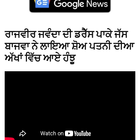
ਬਾਜਵਾ ਨੇ ਲਾਇਆ ਸ਼ੋਅ ਪਤਨੀ ਦੀਆ
ਅੱਖਾਂ ਵਿੱਚ ਆਏ ਹੰਝੂ