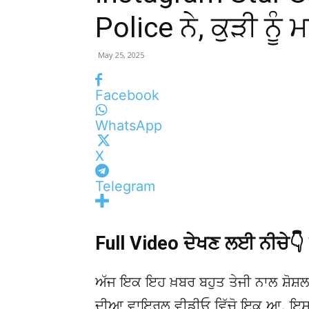
Police ਨੇ, ਕੁੜੀ ਨੂੰ
May 25, 2025
Facebook
WhatsApp
X
Telegram
Full Video ਦੇਖਣ ਲਈ ਨੀਚੇ
ਅੱਜ ਇਕ ਇਹ ਖ਼ਬਰ ਬਹੁਤ ਤੇਜੀ ਨਾਲ ਸ਼ੋਸ਼ਲ
ਦੀਆ ਵਾਇਰਲ ਵੀਡੀਓ ਵਿੱਚੋ ਇਕ ਆ. ਇਸਦ