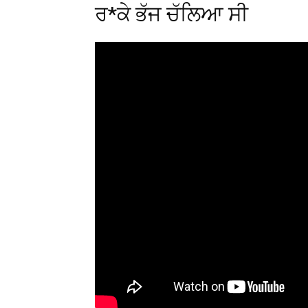
ਰ*ਕੇ ਭੱਜ ਚੱਲਿਆ ਸੀ