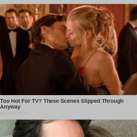
ਗੱਡੀਆਂ, ਮਕੈਨਿਕ ਨੇ ਸਮਝਾਈ...
dailypunjab
ਹੁਣੇ ਹੁਣੇ ਪੰਜਾਬ ‘ਚ ਪੁਲਿਸ ਨੇ ਪਾਈ ਵੱਡੀ
ਕਾਰਵਾਈ!
dailypunjab
SSP ਅਜੀਤ ਸੰਧੂ ਦੇ ਸੁਣੋ ਕਾਲੇ ਕਾਰਨਾਮੇ, ਨਾਲ
ਕੰਮ ਕਰਨ ਵਾਲੇ...
dailypunjab
ਤਬਲਾ ਮਾਸਟਰ ਰਾਤੋਂ ਰਾਤ ਬਣਿਆ ਕਰੋੜਪਤੀ
1.5 ਕਰੋੜ ਦੀ ਨਿਕਲੀ ਲਾਟਰੀ
dailypunjab