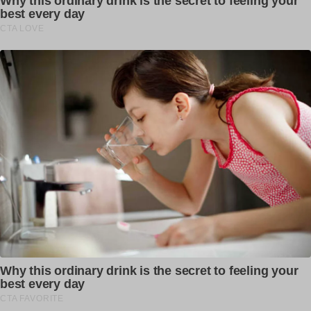
Previous article
Next article
ਚੱਕਤੇ ਭਰਵੱਟੇ ਅਕਾਲੀ ਧੜਿਆਂ ਦੀ
ਹੁਣ ਆਹ ਕੁੜੀ ਦੀ VIDEO ਹੋ ਗਈ
ਕਰਨਾਲ ‘ਚ ਹੋਈ ਮੀਟਿੰਗ ਨੇ !
VIRAL ਰਾਤੋ ਰਾਤ ਲੱਖਾਂ ਲੋਕਾਂ ਨੇ ਦੇਖ
ਲਈ ਵੀਡੀਓ
Sompal Singh
RELATED ARTICLES
ਇੱਕ ਕਿਤਾਬ ਨੇ ਮੁੰਡੇ ਦੀ ਜਿੰਦਗੀ 15 ਦਿਨਾਂ ਚ
ਬਦਲਤੀ
dailypunjab
ਨਵੇਂ ਪੈਟਰੋਲ ਨਾਲ ਕਿਵੇਂ ਖਰਾਬ ਹੋ ਰਹੀਆਂ