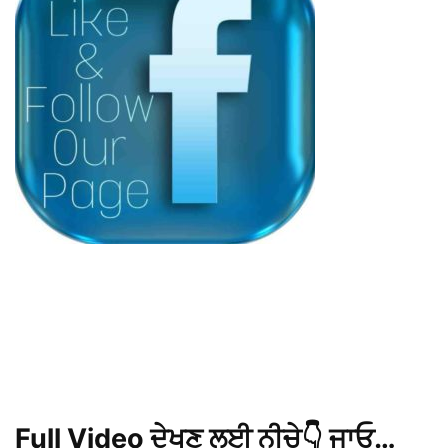
Full Video ਦੇਖਣ ਲਈ ਨੀਚੇ👇 ਜਾਓ…