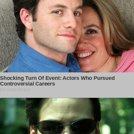
ਡਿਉਟੀ ‘ਤੇ ਜਾ ਰਹੇ SGPC ਮੁਲਾਜ਼ਮ ਨਾਲ
ਵਾਪਰਿਆ ਭਿਆ/ਨਕ ਹਾ/ਦਸਾ
dailypunjab
ਨੈਂਸੀ ਗਰੇਵਾਲ ਦਾ ਕੈਨੇਡਾ ਚ MURDER! ਘਰ
ਚ ਵੜ ਕੇ ਮਾਰ...
dailypunjab
Iran ਦੇ ਹਮਲੇ ਤੋਂ ਬਾਅਦ ਦੇਖੋ Dubai ਦਾ
ਖੌਫ਼ਨਾਕ ਮੰਜ਼ਰ, ਡਿੱਗ...
dailypunjab
ਈਰਾਨ ਤੇ 200 ਜਹਾਜ਼ਾ ਨਾਲ ਹਮਲਾ, 1200 ਤੋ
ਜ਼ਿਆਦਾ ਬੰਬ ਧਮਾਕਿਆ...
dailypunjab