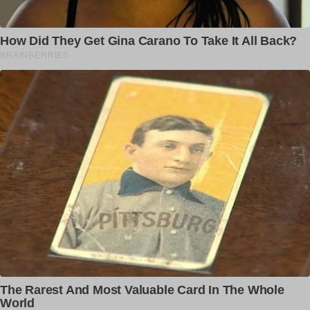
Δ
ABOUT US
Welcome to Dailypunjab.live, where we unleash the vibrant
energy of Punjab and beyond! We're your one-stop