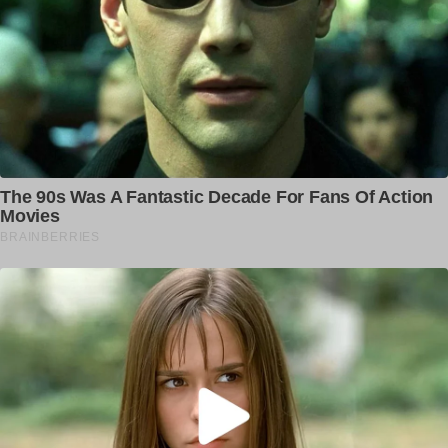
ਕਿਸੇ ਨੂੰ ਅੱਖਾਂ, ਕਿਸੇ ਨੂੰ ਦਿਲ — 10 ਮਹੀਨੇ ਦੀ
ਬੱਚੀ...
Sompal Singh
ਸ਼ਰਾਬ ਤਸਕਰ ਪੁਲਸ ਨੂੰ ਹੋਇਆ ਸਿੱਧਾ ਅਖੀਰ
ਪੁਲਿਸ ਨੇ ‘ਛਿੱਤਰ ਪਰੇਡ’...
Sompal Singh
ਸੁਖਬੀਰ ਬਾਦਲ ਨੇ ਵਜਾਇਆ ਬਿਗਲ ਕੀ BJP
ਨਾਲ ਗਠਜੋੜ ਦੀ ਗੱਲ...
Sompal Singh
NO COMMENTS
LEAVE A REPLY