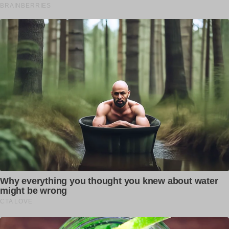
destination for the latest viral Punjabi news, gadget
reviews, celebrity buzz, fashion flair, health and fitness
inspiration, and captivating web stories.
Contact us:
newstvpunjabinfo@gmail.com
FOLLOW US
Facebook
Instagram
© Daily Punjab Live