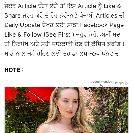
ਜੇਕਰ Article ਚੰਗਾ ਲੱਗੇ ਤਾਂ ਇਸ Article ਨੂੰ Like &
Share ਜਰੂਰ ਕਰੋ ਤੇ ਹੋਰ ਨਵੇਂ-ਨਵੇਂ ਪੰਜਾਬੀ Articles ਦੀ
Daily Update ਦੇਖਣ ਲਈ ਸਾਡਾ Facebook Page
Like & Follow (See First ) ਜਰੂਰ ਕਰੋ, ਅਸੀਂ ਸਦਾ
ਹੀ ਨਿਰਪੱਖ ਅਤੇ ਸਹੀ ਜਾਣਕਾਰੀ ਦੇਣ ਦੀ ਕੋਸ਼ਿਸ ਕਰਾਂਗੇ !
ਸਾਡੇ ਨਾਲ ਜੁੜੇ ਰਹਿਣ ਲਈ ਤੁਹਾਡਾ ਲੱਖ -ਲੱਖ ਧੰਨਵਾਦ
NOTE :