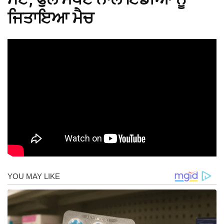
ਜਿਤਾਇਆ ਮੈਚ