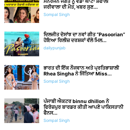
ਮਨੋਰੰਜਨ ਜਗਤ ਨੂੰ ਵੱਡਾ ਘਾਟਾ ਸ਼ੇਫਾਲੀ
ਜਰੀਵਾਲਾ ਦੀ ਮੌਤ, ਖਬਰ ਸੁਣ...
Sompal Singh
ਦਿਲਜੀਤ ਦੋਸਾਂਝ ਦਾ ਨਵਾਂ ਗੀਤ “Pasoorian”
ਹੋਇਆ ਰਿਲੀਜ਼ ਦਰਸ਼ਕਾਂ ਵੱਲੋ ਮਿਲ...
dailypunjab
ਭਾਰਤ ਦੀ ਇੱਕ ਨੌਜਵਾਨ ਅਤੇ ਪ੍ਰਤਿਭਾਸ਼ਾਲੀ
Rhea Singha ਨੇ ਜਿੱਤਿਆ Miss...
Sompal Singh
ਪੰਜਾਬੀ ਐਕਟਰ binnu dhillon ਨੇ
ਫਿਰੋਜ਼ਪੁਰ ਬਾਰਡਰ ਕੀਤੀ ਆਪਣੇ ਪਾਕਿਸਤਾਨੀ
ਫੈਨਸ...
Sompal Singh