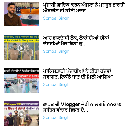
ਪੰਜਾਬੀ ਗਾਇਕ ਕਰਨ ਔਜਲਾ ਨੇ ਮਸ਼ਹੂਰ ਭਾਰਤੀ
ਐਥਲੀਟ ਦੀ ਕੀਤੀ ਮਦਦ
Sompal Singh
ਆਹ ਭਾਲਦੇ ਸੀ ਲੋਕ, ਲੋਕਾਂ ਦੀਆਂ ਚੀਕਾਂ
ਦੱਸਦੀਆਂ ਮੈਚ ਕਿੰਨਾ ਕੁ...
Sompal Singh
ਪਾਕਿਸਤਾਨੀ ਪੰਜਾਬੀਆਂ ਨੇ ਕੀਤਾ ਰੱਜਵਾਂ
ਸਵਾਗਤ, ਇਕੱਠੇ ਜਾਣ ਦੀ ਮਿਲੀ ਆਗਿਆ
Sompal Singh
ਭਾਰਤ ਦੀ Vlogger ਜੋੜੀ ਨਾਲ ਗਏ ਨਨਕਾਣਾ
ਸਾਹਿਬ ਵੱਕਾਰ ਭਿੰਡਰ ਦੇ...
Sompal Singh