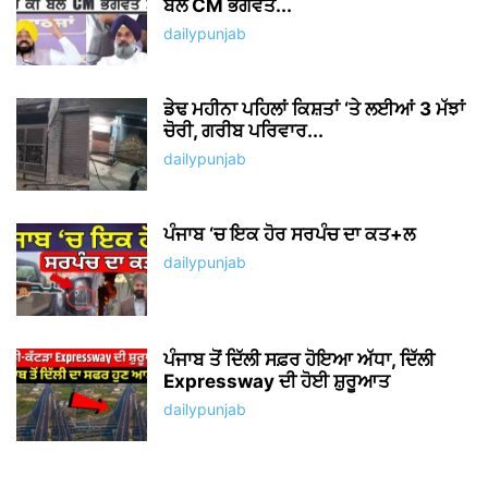
ਬੋਲੇ CM ਭਗਵੰਤ...
dailypunjab
ਡੇਢ ਮਹੀਨਾ ਪਹਿਲਾਂ ਕਿਸ਼ਤਾਂ ‘ਤੇ ਲਈਆਂ 3 ਮੱਝਾਂ
ਚੋਰੀ, ਗਰੀਬ ਪਰਿਵਾਰ...
dailypunjab
ਪੰਜਾਬ ‘ਚ ਇਕ ਹੋਰ ਸਰਪੰਚ ਦਾ ਕਤ+ਲ
dailypunjab
ਪੰਜਾਬ ਤੋਂ ਦਿੱਲੀ ਸਫ਼ਰ ਹੋਇਆ ਅੱਧਾ, ਦਿੱਲੀ
Expressway ਦੀ ਹੋਈ ਸ਼ੁਰੂਆਤ
dailypunjab