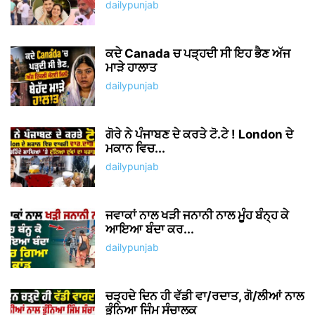
dailypunjab
ਕਦੇ Canada ਚ ਪੜ੍ਹਦੀ ਸੀ ਇਹ ਭੈਣ ਅੱਜ
ਮਾੜੇ ਹਾਲਾਤ
dailypunjab
ਗੋਰੇ ਨੇ ਪੰਜਾਬਣ ਦੇ ਕਰਤੇ ਟੋ.ਟੇ ! London ਦੇ
ਮਕਾਨ ਵਿਚ...
dailypunjab
ਜਵਾਕਾਂ ਨਾਲ ਖੜੀ ਜਨਾਨੀ ਨਾਲ ਮੂੰਹ ਬੰਨ੍ਹ ਕੇ
ਆਇਆ ਬੰਦਾ ਕਰ...
dailypunjab
ਚੜ੍ਹਦੇ ਦਿਨ ਹੀ ਵੱਡੀ ਵਾ/ਰਦਾਤ, ਗੋ/ਲੀਆਂ ਨਾਲ
ਭੁੰਨਿਆ ਜਿੰਮ ਸੰਚਾਲਕ