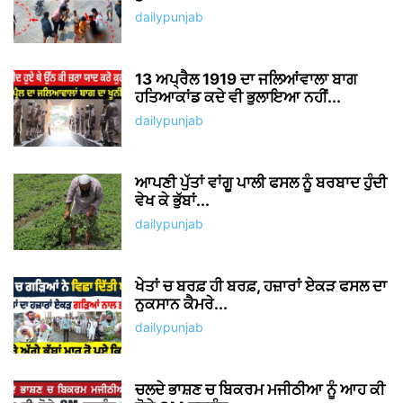
dailypunjab
13 ਅਪ੍ਰੈਲ 1919 ਦਾ ਜਲਿਆਂਵਾਲਾ ਬਾਗ
ਹਤਿਆਕਾਂਡ ਕਦੇ ਵੀ ਭੁਲਾਇਆ ਨਹੀਂ...
dailypunjab
ਆਪਣੀ ਪੁੱਤਾਂ ਵਾਂਗੂ ਪਾਲੀ ਫਸਲ ਨੂੰ ਬਰਬਾਦ ਹੁੰਦੀ
ਵੇਖ ਕੇ ਭੁੱਬਾਂ...
dailypunjab
ਖੇਤਾਂ ਚ ਬਰਫ਼ ਹੀ ਬਰਫ਼, ਹਜ਼ਾਰਾਂ ਏਕੜ ਫਸਲ ਦਾ
ਨੁਕਸਾਨ ਕੈਮਰੇ...
dailypunjab
ਚਲਦੇ ਭਾਸ਼ਣ ਚ ਬਿਕਰਮ ਮਜੀਠੀਆ ਨੂੰ ਆਹ ਕੀ