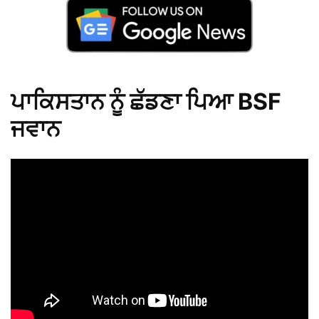
ਪਾਕਿਸਤਾਨ ਨੂੰ ਛੱਡਣਾ ਪਿਆ BSF
ਜਵਾਨ