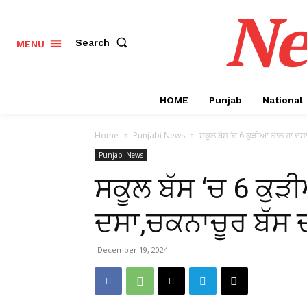
Ne
Search
MENU
HOME
Punjab
National
Home
Punjabi News
ਸਕੂਲ ਬੱਸ ‘ਚ 6 ਕੁੜੀਆਂ ਨਾਲ ਹਾ ਦਸਾ,
Punjabi News
ਸਕੂਲ ਬੱਸ ‘ਚ 6 ਕੁੜ
ਦਸਾ,ਚਕਨਾਚੂਰ ਬੱਸ ਦ
December 19, 2024