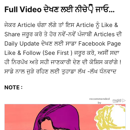
Full Video ਦੇਖਣ ਲਈ ਨੀਚੇ👇 ਜਾਓ…
ਜੇਕਰ Article ਚੰਗਾ ਲੱਗੇ ਤਾਂ ਇਸ Article ਨੂੰ Like &
Share ਜਰੂਰ ਕਰੋ ਤੇ ਹੋਰ ਨਵੇਂ-ਨਵੇਂ ਪੰਜਾਬੀ Articles ਦੀ
Daily Update ਦੇਖਣ ਲਈ ਸਾਡਾ Facebook Page
Like & Follow (See First ) ਜਰੂਰ ਕਰੋ, ਅਸੀਂ ਸਦਾ
ਹੀ ਨਿਰਪੱਖ ਅਤੇ ਸਹੀ ਜਾਣਕਾਰੀ ਦੇਣ ਦੀ ਕੋਸ਼ਿਸ ਕਰਾਂਗੇ !
ਸਾਡੇ ਨਾਲ ਜੁੜੇ ਰਹਿਣ ਲਈ ਤੁਹਾਡਾ ਲੱਖ -ਲੱਖ ਧੰਨਵਾਦ
NOTE :