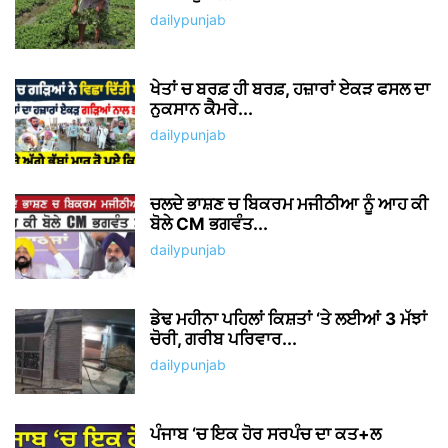
dailypunjab
ਖੇਤਾਂ ਚ ਬਰਫ਼ ਹੀ ਬਰਫ਼, ਹਜ਼ਾਰਾਂ ਏਕੜ ਫਸਲ ਦਾ
ਨੁਕਸਾਨ ਕੈਮਰੇ...
dailypunjab
ਚਲਦੇ ਭਾਸ਼ਣ ਚ ਬਿਕਰਮ ਮਜੀਠੀਆ ਨੂੰ ਆਹ ਕੀ
ਬੋਲੇ CM ਭਗਵੰਤ...
dailypunjab
ਡੇਢ ਮਹੀਨਾ ਪਹਿਲਾਂ ਕਿਸ਼ਤਾਂ ‘ਤੇ ਲਈਆਂ 3 ਮੱਝਾਂ
ਚੋਰੀ, ਗਰੀਬ ਪਰਿਵਾਰ...
dailypunjab
ਪੰਜਾਬ ‘ਚ ਇਕ ਹੋਰ ਸਰਪੰਚ ਦਾ ਕਤ+ਲ