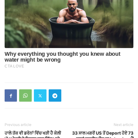
Previous article
Next article
ਹਾਲੇ ਤੱਕ ਵੀ ਡਰੇਨਾਂ ਵਿੱਚ ਖੜੀ ਹੈ ਕੇਲੀ
33 ਸਾਲ ਮਗਰੋਂ US ਤੋਂ Deport ਹੋਏ 73