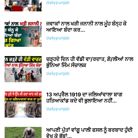
dailypunjab
ਜਵਾਕਾਂ ਨਾਲ ਖੜੀ ਜਨਾਨੀ ਨਾਲ ਮੂੰਹ ਬੰਨ੍ਹ ਕੇ
ਆਇਆ ਬੰਦਾ ਕਰ...
dailypunjab
ਚੜ੍ਹਦੇ ਦਿਨ ਹੀ ਵੱਡੀ ਵਾ/ਰਦਾਤ, ਗੋ/ਲੀਆਂ ਨਾਲ
ਭੁੰਨਿਆ ਜਿੰਮ ਸੰਚਾਲਕ
dailypunjab
13 ਅਪ੍ਰੈਲ 1919 ਦਾ ਜਲਿਆਂਵਾਲਾ ਬਾਗ
ਹਤਿਆਕਾਂਡ ਕਦੇ ਵੀ ਭੁਲਾਇਆ ਨਹੀਂ...
dailypunjab
ਆਪਣੀ ਪੁੱਤਾਂ ਵਾਂਗੂ ਪਾਲੀ ਫਸਲ ਨੂੰ ਬਰਬਾਦ ਹੁੰਦੀ
ਵੇਖ ਕੇ ਭੁੱਬਾਂ...