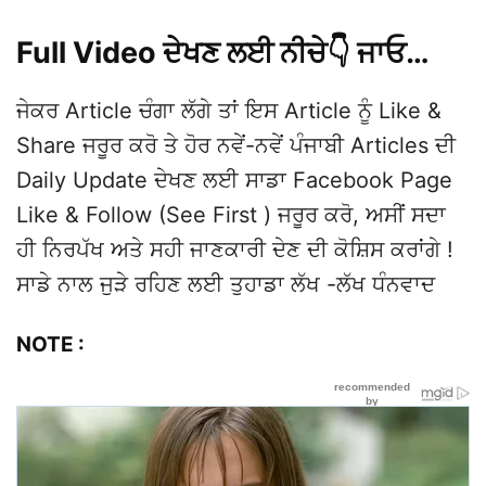
Full Video ਦੇਖਣ ਲਈ ਨੀਚੇ👇 ਜਾਓ…
ਜੇਕਰ Article ਚੰਗਾ ਲੱਗੇ ਤਾਂ ਇਸ Article ਨੂੰ Like &
Share ਜਰੂਰ ਕਰੋ ਤੇ ਹੋਰ ਨਵੇਂ-ਨਵੇਂ ਪੰਜਾਬੀ Articles ਦੀ
Daily Update ਦੇਖਣ ਲਈ ਸਾਡਾ Facebook Page
Like & Follow (See First ) ਜਰੂਰ ਕਰੋ, ਅਸੀਂ ਸਦਾ
ਹੀ ਨਿਰਪੱਖ ਅਤੇ ਸਹੀ ਜਾਣਕਾਰੀ ਦੇਣ ਦੀ ਕੋਸ਼ਿਸ ਕਰਾਂਗੇ !
ਸਾਡੇ ਨਾਲ ਜੁੜੇ ਰਹਿਣ ਲਈ ਤੁਹਾਡਾ ਲੱਖ -ਲੱਖ ਧੰਨਵਾਦ
NOTE :