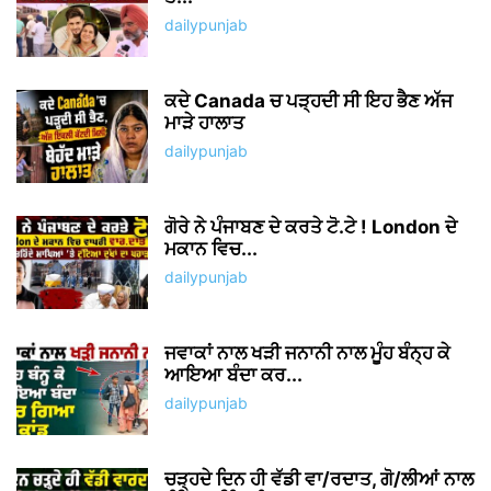
dailypunjab
ਕਦੇ Canada ਚ ਪੜ੍ਹਦੀ ਸੀ ਇਹ ਭੈਣ ਅੱਜ
ਮਾੜੇ ਹਾਲਾਤ
dailypunjab
ਗੋਰੇ ਨੇ ਪੰਜਾਬਣ ਦੇ ਕਰਤੇ ਟੋ.ਟੇ ! London ਦੇ
ਮਕਾਨ ਵਿਚ...
dailypunjab
ਜਵਾਕਾਂ ਨਾਲ ਖੜੀ ਜਨਾਨੀ ਨਾਲ ਮੂੰਹ ਬੰਨ੍ਹ ਕੇ
ਆਇਆ ਬੰਦਾ ਕਰ...
dailypunjab
ਚੜ੍ਹਦੇ ਦਿਨ ਹੀ ਵੱਡੀ ਵਾ/ਰਦਾਤ, ਗੋ/ਲੀਆਂ ਨਾਲ