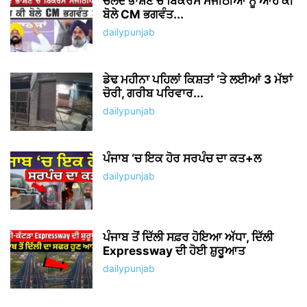
ਚਲਦੇ ਭਾਸ਼ਣ ਚ ਬਿਕਰਮ ਮਜੀਠੀਆ ਨੂੰ ਆਹ ਕੀ
ਬੋਲੇ CM ਭਗਵੰਤ...
dailypunjab
ਡੇਢ ਮਹੀਨਾ ਪਹਿਲਾਂ ਕਿਸ਼ਤਾਂ ‘ਤੇ ਲਈਆਂ 3 ਮੱਝਾਂ
ਚੋਰੀ, ਗਰੀਬ ਪਰਿਵਾਰ...
dailypunjab
ਪੰਜਾਬ ‘ਚ ਇਕ ਹੋਰ ਸਰਪੰਚ ਦਾ ਕਤ+ਲ
dailypunjab
ਪੰਜਾਬ ਤੋਂ ਦਿੱਲੀ ਸਫ਼ਰ ਹੋਇਆ ਅੱਧਾ, ਦਿੱਲੀ
Expressway ਦੀ ਹੋਈ ਸ਼ੁਰੂਆਤ
dailypunjab