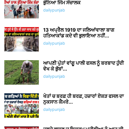
ਭੁੰਨਿਆ ਜਿੰਮ ਸੰਚਾਲਕ
dailypunjab
13 ਅਪ੍ਰੈਲ 1919 ਦਾ ਜਲਿਆਂਵਾਲਾ ਬਾਗ
ਹਤਿਆਕਾਂਡ ਕਦੇ ਵੀ ਭੁਲਾਇਆ ਨਹੀਂ...
dailypunjab
ਆਪਣੀ ਪੁੱਤਾਂ ਵਾਂਗੂ ਪਾਲੀ ਫਸਲ ਨੂੰ ਬਰਬਾਦ ਹੁੰਦੀ
ਵੇਖ ਕੇ ਭੁੱਬਾਂ...
dailypunjab
ਖੇਤਾਂ ਚ ਬਰਫ਼ ਹੀ ਬਰਫ਼, ਹਜ਼ਾਰਾਂ ਏਕੜ ਫਸਲ ਦਾ
ਨੁਕਸਾਨ ਕੈਮਰੇ...
dailypunjab