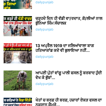
dailypunjab
ਚੜ੍ਹਦੇ ਦਿਨ ਹੀ ਵੱਡੀ ਵਾ/ਰਦਾਤ, ਗੋ/ਲੀਆਂ ਨਾਲ
ਭੁੰਨਿਆ ਜਿੰਮ ਸੰਚਾਲਕ
dailypunjab
13 ਅਪ੍ਰੈਲ 1919 ਦਾ ਜਲਿਆਂਵਾਲਾ ਬਾਗ
ਹਤਿਆਕਾਂਡ ਕਦੇ ਵੀ ਭੁਲਾਇਆ ਨਹੀਂ...
dailypunjab
ਆਪਣੀ ਪੁੱਤਾਂ ਵਾਂਗੂ ਪਾਲੀ ਫਸਲ ਨੂੰ ਬਰਬਾਦ ਹੁੰਦੀ
ਵੇਖ ਕੇ ਭੁੱਬਾਂ...
dailypunjab
ਖੇਤਾਂ ਚ ਬਰਫ਼ ਹੀ ਬਰਫ਼, ਹਜ਼ਾਰਾਂ ਏਕੜ ਫਸਲ ਦਾ
ਨੁਕਸਾਨ ਕੈਮਰੇ...