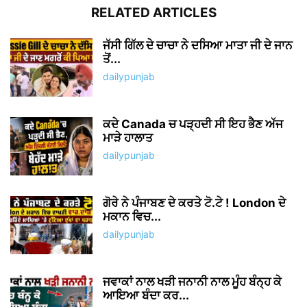
RELATED ARTICLES
ਜੱਸੀ ਗਿੱਲ ਦੇ ਚਾਚਾ ਨੇ ਦਸਿਆ ਮਾਤਾ ਜੀ ਦੇ ਜਾਨ
ਤੋਂ...
dailypunjab
ਕਦੇ Canada ਚ ਪੜ੍ਹਦੀ ਸੀ ਇਹ ਭੈਣ ਅੱਜ
ਮਾੜੇ ਹਾਲਾਤ
dailypunjab
ਗੋਰੇ ਨੇ ਪੰਜਾਬਣ ਦੇ ਕਰਤੇ ਟੋ.ਟੇ ! London ਦੇ
ਮਕਾਨ ਵਿਚ...
dailypunjab
ਜਵਾਕਾਂ ਨਾਲ ਖੜੀ ਜਨਾਨੀ ਨਾਲ ਮੂੰਹ ਬੰਨ੍ਹ ਕੇ
ਆਇਆ ਬੰਦਾ ਕਰ...