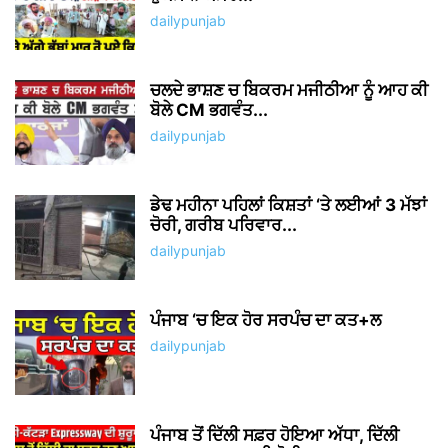
dailypunjab
ਚਲਦੇ ਭਾਸ਼ਣ ਚ ਬਿਕਰਮ ਮਜੀਠੀਆ ਨੂੰ ਆਹ ਕੀ
ਬੋਲੇ CM ਭਗਵੰਤ...
dailypunjab
ਡੇਢ ਮਹੀਨਾ ਪਹਿਲਾਂ ਕਿਸ਼ਤਾਂ ‘ਤੇ ਲਈਆਂ 3 ਮੱਝਾਂ
ਚੋਰੀ, ਗਰੀਬ ਪਰਿਵਾਰ...
dailypunjab
ਪੰਜਾਬ ‘ਚ ਇਕ ਹੋਰ ਸਰਪੰਚ ਦਾ ਕਤ+ਲ
dailypunjab
ਪੰਜਾਬ ਤੋਂ ਦਿੱਲੀ ਸਫ਼ਰ ਹੋਇਆ ਅੱਧਾ, ਦਿੱਲੀ