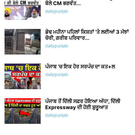
ਬੋਲੇ CM ਭਗਵੰਤ...
dailypunjab
ਡੇਢ ਮਹੀਨਾ ਪਹਿਲਾਂ ਕਿਸ਼ਤਾਂ ‘ਤੇ ਲਈਆਂ 3 ਮੱਝਾਂ
ਚੋਰੀ, ਗਰੀਬ ਪਰਿਵਾਰ...
dailypunjab
ਪੰਜਾਬ ‘ਚ ਇਕ ਹੋਰ ਸਰਪੰਚ ਦਾ ਕਤ+ਲ
dailypunjab
ਪੰਜਾਬ ਤੋਂ ਦਿੱਲੀ ਸਫ਼ਰ ਹੋਇਆ ਅੱਧਾ, ਦਿੱਲੀ
Expressway ਦੀ ਹੋਈ ਸ਼ੁਰੂਆਤ
dailypunjab