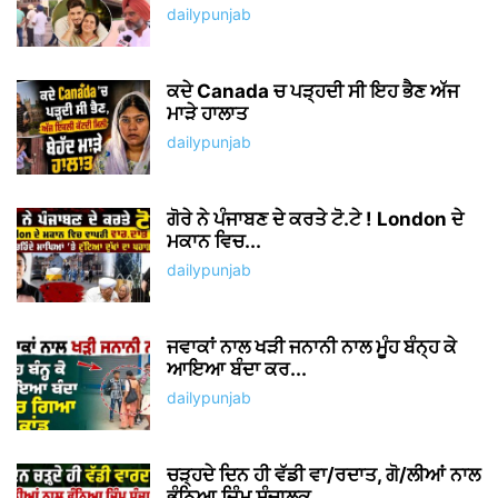
dailypunjab
ਕਦੇ Canada ਚ ਪੜ੍ਹਦੀ ਸੀ ਇਹ ਭੈਣ ਅੱਜ
ਮਾੜੇ ਹਾਲਾਤ
dailypunjab
ਗੋਰੇ ਨੇ ਪੰਜਾਬਣ ਦੇ ਕਰਤੇ ਟੋ.ਟੇ ! London ਦੇ
ਮਕਾਨ ਵਿਚ...
dailypunjab
ਜਵਾਕਾਂ ਨਾਲ ਖੜੀ ਜਨਾਨੀ ਨਾਲ ਮੂੰਹ ਬੰਨ੍ਹ ਕੇ
ਆਇਆ ਬੰਦਾ ਕਰ...
dailypunjab
ਚੜ੍ਹਦੇ ਦਿਨ ਹੀ ਵੱਡੀ ਵਾ/ਰਦਾਤ, ਗੋ/ਲੀਆਂ ਨਾਲ
ਭੁੰਨਿਆ ਜਿੰਮ ਸੰਚਾਲਕ