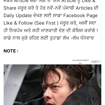
ਜੇਕਰ Article ਚੰਗਾ ਲੱਗੇ ਤਾਂ ਇਸ Article ਨੂੰ Like &
Share ਜਰੂਰ ਕਰੋ ਤੇ ਹੋਰ ਨਵੇਂ-ਨਵੇਂ ਪੰਜਾਬੀ Articles ਦੀ
Daily Update ਦੇਖਣ ਲਈ ਸਾਡਾ Facebook Page
Like & Follow (See First ) ਜਰੂਰ ਕਰੋ, ਅਸੀਂ ਸਦਾ
ਹੀ ਨਿਰਪੱਖ ਅਤੇ ਸਹੀ ਜਾਣਕਾਰੀ ਦੇਣ ਦੀ ਕੋਸ਼ਿਸ ਕਰਾਂਗੇ !
ਸਾਡੇ ਨਾਲ ਜੁੜੇ ਰਹਿਣ ਲਈ ਤੁਹਾਡਾ ਲੱਖ -ਲੱਖ ਧੰਨਵਾਦ
NOTE :