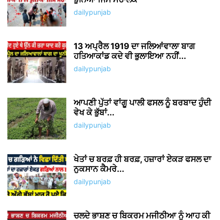
dailypunjab
13 ਅਪ੍ਰੈਲ 1919 ਦਾ ਜਲਿਆਂਵਾਲਾ ਬਾਗ
ਹਤਿਆਕਾਂਡ ਕਦੇ ਵੀ ਭੁਲਾਇਆ ਨਹੀਂ...
dailypunjab
ਆਪਣੀ ਪੁੱਤਾਂ ਵਾਂਗੂ ਪਾਲੀ ਫਸਲ ਨੂੰ ਬਰਬਾਦ ਹੁੰਦੀ
ਵੇਖ ਕੇ ਭੁੱਬਾਂ...
dailypunjab
ਖੇਤਾਂ ਚ ਬਰਫ਼ ਹੀ ਬਰਫ਼, ਹਜ਼ਾਰਾਂ ਏਕੜ ਫਸਲ ਦਾ
ਨੁਕਸਾਨ ਕੈਮਰੇ...
dailypunjab
ਚਲਦੇ ਭਾਸ਼ਣ ਚ ਬਿਕਰਮ ਮਜੀਠੀਆ ਨੂੰ ਆਹ ਕੀ