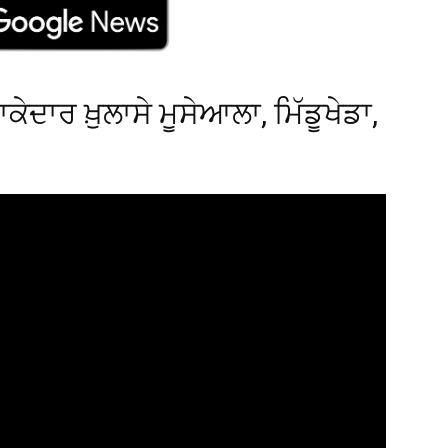
ਾਕੇਦਾਰ ਖ਼ੁਲਾਸੇ ਮੂਸੇਆਲਾ, ਮਿੱਡੂਖੇਡਾ,