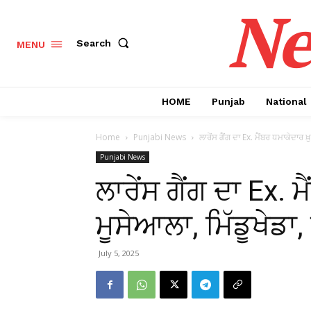
Ne
Search
MENU
HOME
Punjab
National
Home
Punjabi News
ਲਾਰੇਂਸ ਗੈਂਗ ਦਾ Ex. ਮੈਂਬਰ ਧਮਾਕੇਦਾਰ ਖ
Punjabi News
ਲਾਰੇਂਸ ਗੈਂਗ ਦਾ Ex. ਮ
ਮੂਸੇਆਲਾ, ਮਿੱਡੂਖੇਡਾ
July 5, 2025