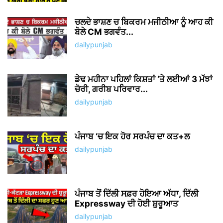
ਚਲਦੇ ਭਾਸ਼ਣ ਚ ਬਿਕਰਮ ਮਜੀਠੀਆ ਨੂੰ ਆਹ ਕੀ
ਬੋਲੇ CM ਭਗਵੰਤ...
dailypunjab
ਡੇਢ ਮਹੀਨਾ ਪਹਿਲਾਂ ਕਿਸ਼ਤਾਂ ‘ਤੇ ਲਈਆਂ 3 ਮੱਝਾਂ
ਚੋਰੀ, ਗਰੀਬ ਪਰਿਵਾਰ...
dailypunjab
ਪੰਜਾਬ ‘ਚ ਇਕ ਹੋਰ ਸਰਪੰਚ ਦਾ ਕਤ+ਲ
dailypunjab
ਪੰਜਾਬ ਤੋਂ ਦਿੱਲੀ ਸਫ਼ਰ ਹੋਇਆ ਅੱਧਾ, ਦਿੱਲੀ
Expressway ਦੀ ਹੋਈ ਸ਼ੁਰੂਆਤ
dailypunjab