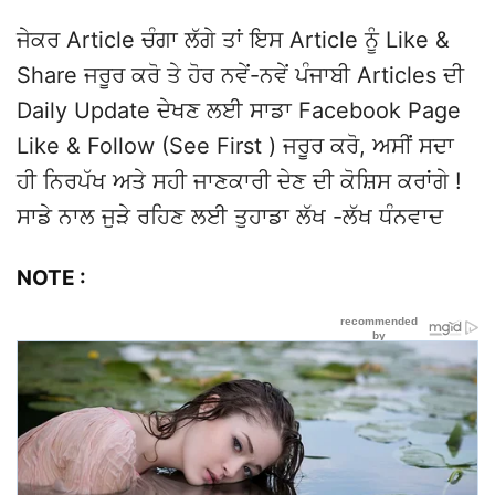
ਜੇਕਰ Article ਚੰਗਾ ਲੱਗੇ ਤਾਂ ਇਸ Article ਨੂੰ Like &
Share ਜਰੂਰ ਕਰੋ ਤੇ ਹੋਰ ਨਵੇਂ-ਨਵੇਂ ਪੰਜਾਬੀ Articles ਦੀ
Daily Update ਦੇਖਣ ਲਈ ਸਾਡਾ Facebook Page
Like & Follow (See First ) ਜਰੂਰ ਕਰੋ, ਅਸੀਂ ਸਦਾ
ਹੀ ਨਿਰਪੱਖ ਅਤੇ ਸਹੀ ਜਾਣਕਾਰੀ ਦੇਣ ਦੀ ਕੋਸ਼ਿਸ ਕਰਾਂਗੇ !
ਸਾਡੇ ਨਾਲ ਜੁੜੇ ਰਹਿਣ ਲਈ ਤੁਹਾਡਾ ਲੱਖ -ਲੱਖ ਧੰਨਵਾਦ
NOTE :