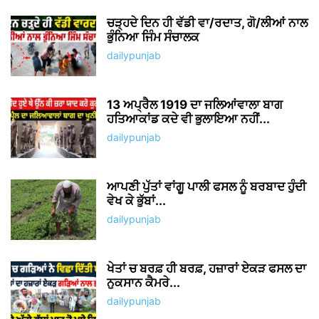
ਚੜ੍ਹਦੇ ਦਿਨ ਹੀ ਵੱਡੀ ਵਾ/ਰਦਾਤ, ਗੋ/ਲੀਆਂ ਨਾਲ
ਭੁੰਨਿਆ ਜਿੰਮ ਸੰਚਾਲਕ
dailypunjab
13 ਅਪ੍ਰੈਲ 1919 ਦਾ ਜਲਿਆਂਵਾਲਾ ਬਾਗ
ਹਤਿਆਕਾਂਡ ਕਦੇ ਵੀ ਭੁਲਾਇਆ ਨਹੀਂ...
dailypunjab
ਆਪਣੀ ਪੁੱਤਾਂ ਵਾਂਗੂ ਪਾਲੀ ਫਸਲ ਨੂੰ ਬਰਬਾਦ ਹੁੰਦੀ
ਵੇਖ ਕੇ ਭੁੱਬਾਂ...
dailypunjab
ਖੇਤਾਂ ਚ ਬਰਫ਼ ਹੀ ਬਰਫ਼, ਹਜ਼ਾਰਾਂ ਏਕੜ ਫਸਲ ਦਾ
ਨੁਕਸਾਨ ਕੈਮਰੇ...
dailypunjab