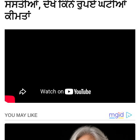
ਸਸਤੀਆਂ, ਦੇਖੋ ਕਿੰਨੇ ਰੁਪਏ ਘਟੀਆਂ
ਕੀਮਤਾਂ