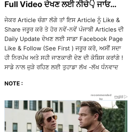
Full Video ਦੇਖਣ ਲਈ ਨੀਚੇ👇 ਜਾਓ…
ਜੇਕਰ Article ਚੰਗਾ ਲੱਗੇ ਤਾਂ ਇਸ Article ਨੂੰ Like &
Share ਜਰੂਰ ਕਰੋ ਤੇ ਹੋਰ ਨਵੇਂ-ਨਵੇਂ ਪੰਜਾਬੀ Articles ਦੀ
Daily Update ਦੇਖਣ ਲਈ ਸਾਡਾ Facebook Page
Like & Follow (See First ) ਜਰੂਰ ਕਰੋ, ਅਸੀਂ ਸਦਾ
ਹੀ ਨਿਰਪੱਖ ਅਤੇ ਸਹੀ ਜਾਣਕਾਰੀ ਦੇਣ ਦੀ ਕੋਸ਼ਿਸ ਕਰਾਂਗੇ !
ਸਾਡੇ ਨਾਲ ਜੁੜੇ ਰਹਿਣ ਲਈ ਤੁਹਾਡਾ ਲੱਖ -ਲੱਖ ਧੰਨਵਾਦ
NOTE :