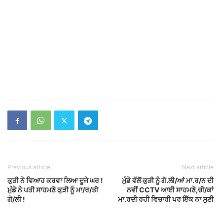
ਕਦੇ Canada ਚ ਪੜ੍ਹਦੀ ਸੀ ਇਹ ਭੈਣ ਅੱਜ
ਮਾੜੇ ਹਾਲਾਤ
dailypunjab
ਗੋਰੇ ਨੇ ਪੰਜਾਬਣ ਦੇ ਕਰਤੇ ਟੋ.ਟੇ ! London ਦੇ
ਮਕਾਨ ਵਿਚ...
dailypunjab
ਜਵਾਕਾਂ ਨਾਲ ਖੜੀ ਜਨਾਨੀ ਨਾਲ ਮੂੰਹ ਬੰਨ੍ਹ ਕੇ
ਆਇਆ ਬੰਦਾ ਕਰ...
dailypunjab
ਚੜ੍ਹਦੇ ਦਿਨ ਹੀ ਵੱਡੀ ਵਾ/ਰਦਾਤ, ਗੋ/ਲੀਆਂ ਨਾਲ
ਭੁੰਨਿਆ ਜਿੰਮ ਸੰਚਾਲਕ
dailypunjab