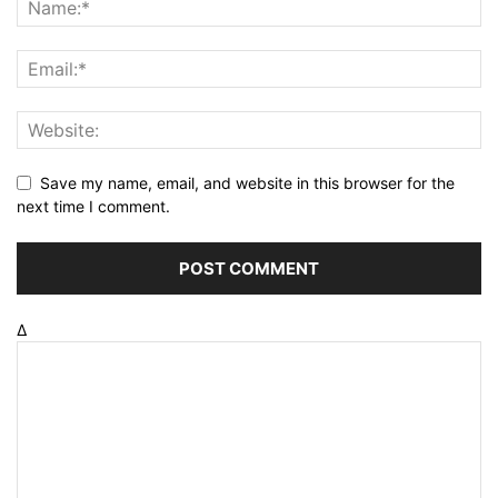
Welcome to Dailypunjab.live, where we unleash the vibrant
energy of Punjab and beyond! We're your one-stop
destination for the latest viral Punjabi news, gadget
reviews, celebrity buzz, fashion flair, health and fitness
inspiration, and captivating web stories.
Contact us:
newstvpunjabinfo@gmail.com
FOLLOW US
Facebook
Instagram
© Daily Punjab Live