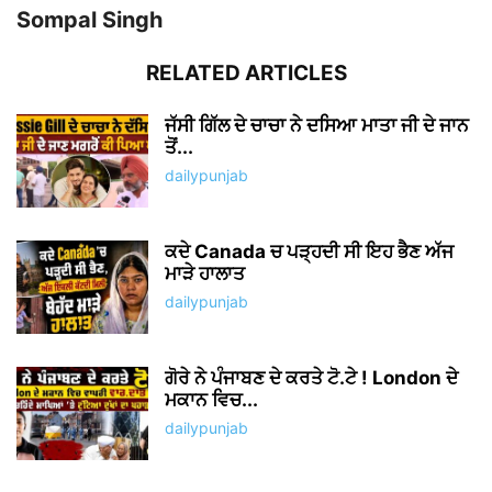
13 ਅਪ੍ਰੈਲ 1919 ਦਾ ਜਲਿਆਂਵਾਲਾ ਬਾਗ
ਹਤਿਆਕਾਂਡ ਕਦੇ ਵੀ ਭੁਲਾਇਆ ਨਹੀਂ...
dailypunjab
ਆਪਣੀ ਪੁੱਤਾਂ ਵਾਂਗੂ ਪਾਲੀ ਫਸਲ ਨੂੰ ਬਰਬਾਦ ਹੁੰਦੀ
ਵੇਖ ਕੇ ਭੁੱਬਾਂ...
dailypunjab
ਖੇਤਾਂ ਚ ਬਰਫ਼ ਹੀ ਬਰਫ਼, ਹਜ਼ਾਰਾਂ ਏਕੜ ਫਸਲ ਦਾ
ਨੁਕਸਾਨ ਕੈਮਰੇ...
dailypunjab
ਚਲਦੇ ਭਾਸ਼ਣ ਚ ਬਿਕਰਮ ਮਜੀਠੀਆ ਨੂੰ ਆਹ ਕੀ
ਬੋਲੇ CM ਭਗਵੰਤ...
dailypunjab