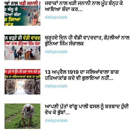
ਡੇਢ ਮਹੀਨਾ ਪਹਿਲਾਂ ਕਿਸ਼ਤਾਂ ‘ਤੇ ਲਈਆਂ 3 ਮੱਝਾਂ
ਚੋਰੀ, ਗਰੀਬ ਪਰਿਵਾਰ...
dailypunjab
ਪੰਜਾਬ ‘ਚ ਇਕ ਹੋਰ ਸਰਪੰਚ ਦਾ ਕਤ+ਲ
dailypunjab
ਪੰਜਾਬ ਤੋਂ ਦਿੱਲੀ ਸਫ਼ਰ ਹੋਇਆ ਅੱਧਾ, ਦਿੱਲੀ
Expressway ਦੀ ਹੋਈ ਸ਼ੁਰੂਆਤ
dailypunjab
NO COMMENTS