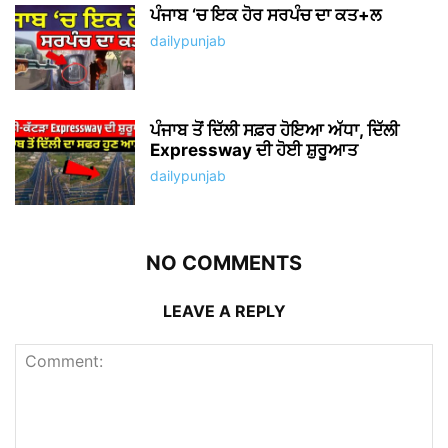
ਪੰਜਾਬ ‘ਚ ਇਕ ਹੋਰ ਸਰਪੰਚ ਦਾ ਕਤ+ਲ
dailypunjab
ਪੰਜਾਬ ਤੋਂ ਦਿੱਲੀ ਸਫ਼ਰ ਹੋਇਆ ਅੱਧਾ, ਦਿੱਲੀ
Expressway ਦੀ ਹੋਈ ਸ਼ੁਰੂਆਤ
dailypunjab
NO COMMENTS
LEAVE A REPLY