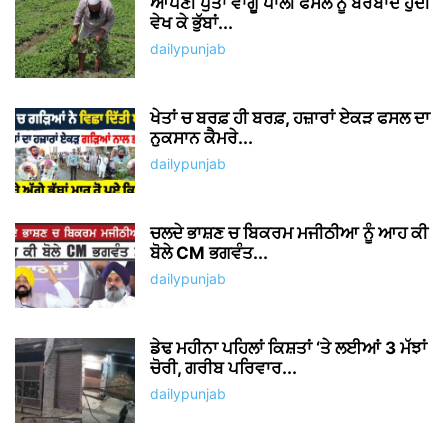
ਆਪਣੀ ਪੁੱਤਾਂ ਵਾਂਗੂ ਪਾਲੀ ਫਸਲ ਨੂੰ ਬਰਬਾਦ ਹੁੰਦੀ
ਵੇਖ ਕੇ ਭੁੱਬਾਂ...
dailypunjab
ਖੇਤਾਂ ਚ ਬਰਫ਼ ਹੀ ਬਰਫ਼, ਹਜ਼ਾਰਾਂ ਏਕੜ ਫਸਲ ਦਾ
ਨੁਕਸਾਨ ਕੈਮਰੇ...
dailypunjab
ਚਲਦੇ ਭਾਸ਼ਣ ਚ ਬਿਕਰਮ ਮਜੀਠੀਆ ਨੂੰ ਆਹ ਕੀ
ਬੋਲੇ CM ਭਗਵੰਤ...
dailypunjab
ਡੇਢ ਮਹੀਨਾ ਪਹਿਲਾਂ ਕਿਸ਼ਤਾਂ ‘ਤੇ ਲਈਆਂ 3 ਮੱਝਾਂ
ਚੋਰੀ, ਗਰੀਬ ਪਰਿਵਾਰ...
dailypunjab