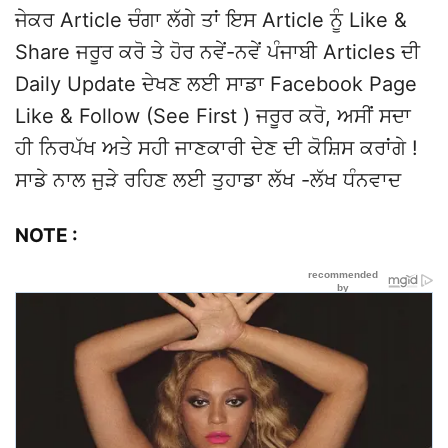
ਜੇਕਰ Article ਚੰਗਾ ਲੱਗੇ ਤਾਂ ਇਸ Article ਨੂੰ Like &
Share ਜਰੂਰ ਕਰੋ ਤੇ ਹੋਰ ਨਵੇਂ-ਨਵੇਂ ਪੰਜਾਬੀ Articles ਦੀ
Daily Update ਦੇਖਣ ਲਈ ਸਾਡਾ Facebook Page
Like & Follow (See First ) ਜਰੂਰ ਕਰੋ, ਅਸੀਂ ਸਦਾ
ਹੀ ਨਿਰਪੱਖ ਅਤੇ ਸਹੀ ਜਾਣਕਾਰੀ ਦੇਣ ਦੀ ਕੋਸ਼ਿਸ ਕਰਾਂਗੇ !
ਸਾਡੇ ਨਾਲ ਜੁੜੇ ਰਹਿਣ ਲਈ ਤੁਹਾਡਾ ਲੱਖ -ਲੱਖ ਧੰਨਵਾਦ
NOTE :