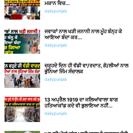
ਮਕਾਨ ਵਿਚ...
dailypunjab
ਜਵਾਕਾਂ ਨਾਲ ਖੜੀ ਜਨਾਨੀ ਨਾਲ ਮੂੰਹ ਬੰਨ੍ਹ ਕੇ
ਆਇਆ ਬੰਦਾ ਕਰ...
dailypunjab
ਚੜ੍ਹਦੇ ਦਿਨ ਹੀ ਵੱਡੀ ਵਾ/ਰਦਾਤ, ਗੋ/ਲੀਆਂ ਨਾਲ
ਭੁੰਨਿਆ ਜਿੰਮ ਸੰਚਾਲਕ
dailypunjab
13 ਅਪ੍ਰੈਲ 1919 ਦਾ ਜਲਿਆਂਵਾਲਾ ਬਾਗ
ਹਤਿਆਕਾਂਡ ਕਦੇ ਵੀ ਭੁਲਾਇਆ ਨਹੀਂ...
dailypunjab