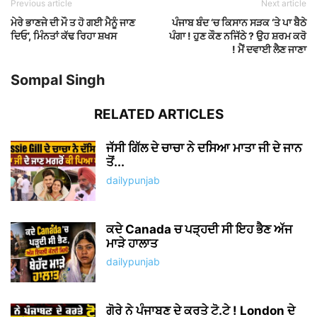
Previous article
Next article
ਮੇਰੇ ਭਾਣਜੇ ਦੀ ਮੌ ਤ ਹੋ ਗਈ ਮੈਨੂੰ ਜਾਣ
ਪੰਜਾਬ ਬੰਦ ‘ਚ ਕਿਸਾਨ ਸੜਕ ‘ਤੇ ਪਾ ਬੈਠੇ
ਦਿਓ’, ਮਿੰਨਤਾਂ ਕੱਢ ਰਿਹਾ ਸ਼ਖਸ
ਪੰਗਾ ! ਹੁਣ ਕੌਣ ਨਜਿੱਠੇ ? ਉਹ ਸ਼ਰਮ ਕਰੋ
! ਮੈਂ ਦਵਾਈ ਲੈਣ ਜਾਣਾ
Sompal Singh
RELATED ARTICLES
ਜੱਸੀ ਗਿੱਲ ਦੇ ਚਾਚਾ ਨੇ ਦਸਿਆ ਮਾਤਾ ਜੀ ਦੇ ਜਾਨ
ਤੋਂ...
dailypunjab
ਕਦੇ Canada ਚ ਪੜ੍ਹਦੀ ਸੀ ਇਹ ਭੈਣ ਅੱਜ
ਮਾੜੇ ਹਾਲਾਤ
dailypunjab
ਗੋਰੇ ਨੇ ਪੰਜਾਬਣ ਦੇ ਕਰਤੇ ਟੋ.ਟੇ ! London ਦੇ