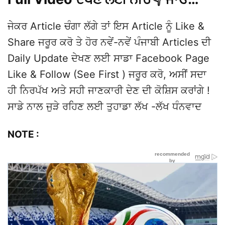
ਜੇਕਰ Article ਚੰਗਾ ਲੱਗੇ ਤਾਂ ਇਸ Article ਨੂੰ Like &
Share ਜਰੂਰ ਕਰੋ ਤੇ ਹੋਰ ਨਵੇਂ-ਨਵੇਂ ਪੰਜਾਬੀ Articles ਦੀ
Daily Update ਦੇਖਣ ਲਈ ਸਾਡਾ Facebook Page
Like & Follow (See First ) ਜਰੂਰ ਕਰੋ, ਅਸੀਂ ਸਦਾ
ਹੀ ਨਿਰਪੱਖ ਅਤੇ ਸਹੀ ਜਾਣਕਾਰੀ ਦੇਣ ਦੀ ਕੋਸ਼ਿਸ ਕਰਾਂਗੇ !
ਸਾਡੇ ਨਾਲ ਜੁੜੇ ਰਹਿਣ ਲਈ ਤੁਹਾਡਾ ਲੱਖ -ਲੱਖ ਧੰਨਵਾਦ
NOTE :