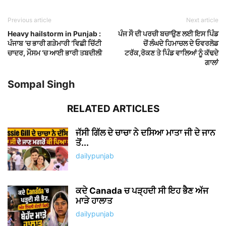
Previous article
Next article
Heavy hailstorm in Punjab :
ਪੰਜ ਸੌ ਦੀ ਪਰਚੀ ਬਚਾਉਣ ਲਈ ਇਸ ਪਿੰਡ
ਪੰਜਾਬ ‘ਚ ਭਾਰੀ ਗੜੇਮਾਰੀ ‘ਵਿਛੀ ਚਿੱਟੀ
ਚੋਂ ਲੰਘਦੇ ਹਿਮਾਚਲ ਦੇ ਓਵਰਲੋਡ
ਚਾਦਰ, ਮੌਸਮ ‘ਚ ਆਈ ਭਾਰੀ ਤਬਦੀਲੀ
ਟਰੱਕ,ਰੋਕਣ ਤੇ ਪਿੰਡ ਵਾਲਿਆਂ ਨੂੰ ਕੱਢਦੇ
ਗਾਲਾਂ
Sompal Singh
RELATED ARTICLES
ਜੱਸੀ ਗਿੱਲ ਦੇ ਚਾਚਾ ਨੇ ਦਸਿਆ ਮਾਤਾ ਜੀ ਦੇ ਜਾਨ
ਤੋਂ...
dailypunjab
ਕਦੇ Canada ਚ ਪੜ੍ਹਦੀ ਸੀ ਇਹ ਭੈਣ ਅੱਜ
ਮਾੜੇ ਹਾਲਾਤ
dailypunjab