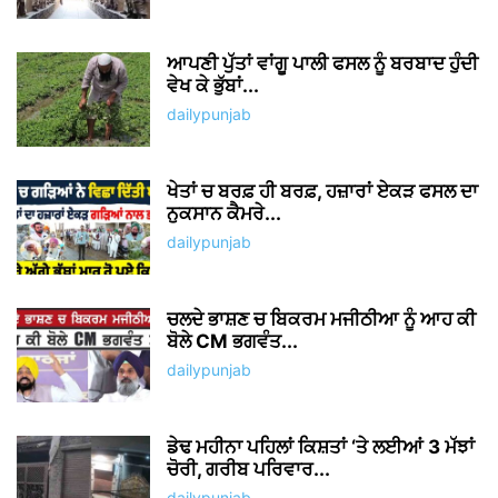
ਆਪਣੀ ਪੁੱਤਾਂ ਵਾਂਗੂ ਪਾਲੀ ਫਸਲ ਨੂੰ ਬਰਬਾਦ ਹੁੰਦੀ
ਵੇਖ ਕੇ ਭੁੱਬਾਂ...
dailypunjab
ਖੇਤਾਂ ਚ ਬਰਫ਼ ਹੀ ਬਰਫ਼, ਹਜ਼ਾਰਾਂ ਏਕੜ ਫਸਲ ਦਾ
ਨੁਕਸਾਨ ਕੈਮਰੇ...
dailypunjab
ਚਲਦੇ ਭਾਸ਼ਣ ਚ ਬਿਕਰਮ ਮਜੀਠੀਆ ਨੂੰ ਆਹ ਕੀ
ਬੋਲੇ CM ਭਗਵੰਤ...
dailypunjab
ਡੇਢ ਮਹੀਨਾ ਪਹਿਲਾਂ ਕਿਸ਼ਤਾਂ ‘ਤੇ ਲਈਆਂ 3 ਮੱਝਾਂ
ਚੋਰੀ, ਗਰੀਬ ਪਰਿਵਾਰ...
dailypunjab