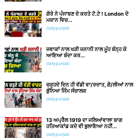
ਗੋਰੇ ਨੇ ਪੰਜਾਬਣ ਦੇ ਕਰਤੇ ਟੋ.ਟੇ ! London ਦੇ
ਮਕਾਨ ਵਿਚ...
dailypunjab
ਜਵਾਕਾਂ ਨਾਲ ਖੜੀ ਜਨਾਨੀ ਨਾਲ ਮੂੰਹ ਬੰਨ੍ਹ ਕੇ
ਆਇਆ ਬੰਦਾ ਕਰ...
dailypunjab
ਚੜ੍ਹਦੇ ਦਿਨ ਹੀ ਵੱਡੀ ਵਾ/ਰਦਾਤ, ਗੋ/ਲੀਆਂ ਨਾਲ
ਭੁੰਨਿਆ ਜਿੰਮ ਸੰਚਾਲਕ
dailypunjab
13 ਅਪ੍ਰੈਲ 1919 ਦਾ ਜਲਿਆਂਵਾਲਾ ਬਾਗ
ਹਤਿਆਕਾਂਡ ਕਦੇ ਵੀ ਭੁਲਾਇਆ ਨਹੀਂ...
dailypunjab