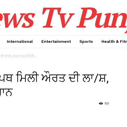
ws Tv Pun
International
Entertainment
Sports
Health & Fit
 ਲਾ/ਸ਼, ਵਜ੍ਹਾ ਕਰ ਦੇਵੇਗੀ...
ਪਥ ਮਿਲੀ ਔਰਤ ਦੀ ਲਾ/ਸ਼,
ਰਾਨ
101