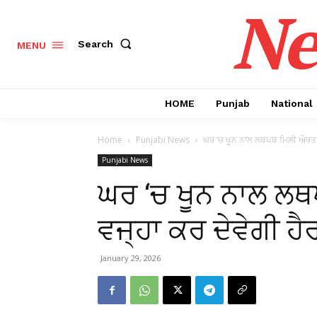
Ne
Search
MENU
HOME
Punjab
National
Home
Punjabi News
ਘਰ ‘ਚ ਖੂਨ ਨਾਲ ਲਥਪਥ ਮਿਲੀ ਔਰਤ ਦੀ
Punjabi News
ਘਰ ‘ਚ ਖੂਨ ਨਾਲ ਲਥ
ਵਜ੍ਹਾ ਕਰ ਦੇਵੇਗੀ ਹੈ
January 29, 2026