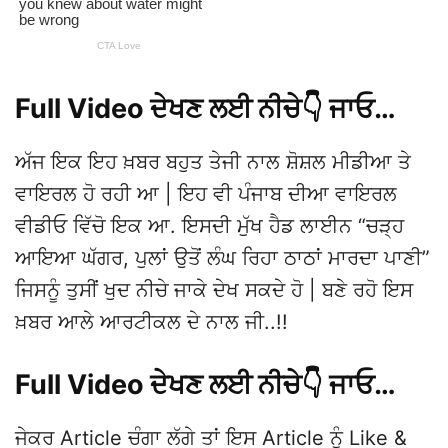
Full Video ਦੇਖਣ ਲਈ ਨੀਚੇ👇 ਜਾਓ…
ਅੱਜ ਇਕ ਇਹ ਖ਼ਬਰ ਬਹੁਤ ਤੇਜੀ ਨਾਲ ਸ਼ੋਸ਼ਲ ਮੀਡੀਆ ਤੇ
ਵਾਇਰਲ ਹੋ ਰਹੀ ਆ | ਇਹ ਵੀ ਪੰਜਾਬ ਦੀਆ ਵਾਇਰਲ
ਵੀਡੀਓ ਵਿੱਚੋ ਇਕ ਆ. ਇਸਦੀ ਮੁੱਖ ਹੈਡ ਲਾਈਨ “ਚੜ੍ਹ
ਆਇਆ ਘੱਗਰ, ਪੁਲਾਂ ਉਤੋਂ ਲੰਘ ਰਿਹਾ ਠਾਠਾਂ ਮਾਰਦਾ ਪਾਣੀ”
ਜਿਸਨੂੰ ਤੁਸੀਂ ਖੁਦ ਨੀਚੇ ਜਾਕੇ ਦੇਖ ਸਕਦੇ ਹੋ | ਬਣੇ ਰਹੋ ਇਸ
ਖ਼ਬਰ ਆਲੇ ਆਰਟੀਕਲ ਦੇ ਨਾਲ ਜੀ..!!
Full Video ਦੇਖਣ ਲਈ ਨੀਚੇ👇 ਜਾਓ…
ਜੇਕਰ Article ਚੰਗਾ ਲੱਗੇ ਤਾਂ ਇਸ Article ਨੂੰ Like &