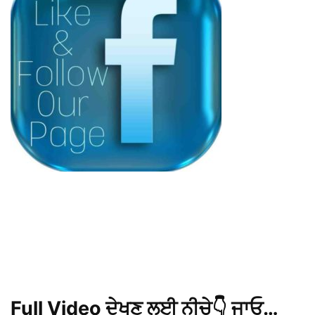
Full Video ਦੇਖਣ ਲਈ ਨੀਚੇ👇 ਜਾਓ…