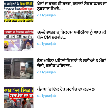
ਖੇਤਾਂ ਚ ਬਰਫ਼ ਹੀ ਬਰਫ਼, ਹਜ਼ਾਰਾਂ ਏਕੜ ਫਸਲ ਦਾ
ਨੁਕਸਾਨ ਕੈਮਰੇ...
dailypunjab
ਚਲਦੇ ਭਾਸ਼ਣ ਚ ਬਿਕਰਮ ਮਜੀਠੀਆ ਨੂੰ ਆਹ ਕੀ
ਬੋਲੇ CM ਭਗਵੰਤ...
dailypunjab
ਡੇਢ ਮਹੀਨਾ ਪਹਿਲਾਂ ਕਿਸ਼ਤਾਂ ‘ਤੇ ਲਈਆਂ 3 ਮੱਝਾਂ
ਚੋਰੀ, ਗਰੀਬ ਪਰਿਵਾਰ...
dailypunjab
ਪੰਜਾਬ ‘ਚ ਇਕ ਹੋਰ ਸਰਪੰਚ ਦਾ ਕਤ+ਲ
dailypunjab