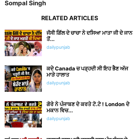
Sompal Singh
RELATED ARTICLES
ਜੱਸੀ ਗਿੱਲ ਦੇ ਚਾਚਾ ਨੇ ਦਸਿਆ ਮਾਤਾ ਜੀ ਦੇ ਜਾਨ
ਤੋਂ...
dailypunjab
ਕਦੇ Canada ਚ ਪੜ੍ਹਦੀ ਸੀ ਇਹ ਭੈਣ ਅੱਜ
ਮਾੜੇ ਹਾਲਾਤ
dailypunjab
ਗੋਰੇ ਨੇ ਪੰਜਾਬਣ ਦੇ ਕਰਤੇ ਟੋ.ਟੇ ! London ਦੇ
ਮਕਾਨ ਵਿਚ...
dailypunjab