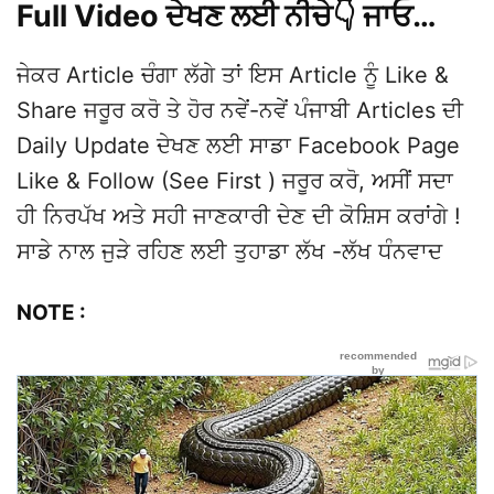
Full Video ਦੇਖਣ ਲਈ ਨੀਚੇ👇 ਜਾਓ…
ਜੇਕਰ Article ਚੰਗਾ ਲੱਗੇ ਤਾਂ ਇਸ Article ਨੂੰ Like &
Share ਜਰੂਰ ਕਰੋ ਤੇ ਹੋਰ ਨਵੇਂ-ਨਵੇਂ ਪੰਜਾਬੀ Articles ਦੀ
Daily Update ਦੇਖਣ ਲਈ ਸਾਡਾ Facebook Page
Like & Follow (See First ) ਜਰੂਰ ਕਰੋ, ਅਸੀਂ ਸਦਾ
ਹੀ ਨਿਰਪੱਖ ਅਤੇ ਸਹੀ ਜਾਣਕਾਰੀ ਦੇਣ ਦੀ ਕੋਸ਼ਿਸ ਕਰਾਂਗੇ !
ਸਾਡੇ ਨਾਲ ਜੁੜੇ ਰਹਿਣ ਲਈ ਤੁਹਾਡਾ ਲੱਖ -ਲੱਖ ਧੰਨਵਾਦ
NOTE :