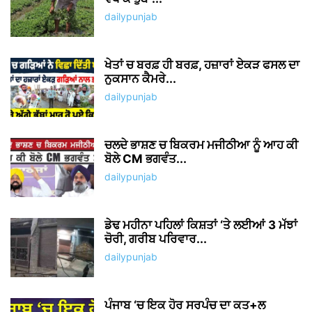
dailypunjab
ਖੇਤਾਂ ਚ ਬਰਫ਼ ਹੀ ਬਰਫ਼, ਹਜ਼ਾਰਾਂ ਏਕੜ ਫਸਲ ਦਾ
ਨੁਕਸਾਨ ਕੈਮਰੇ...
dailypunjab
ਚਲਦੇ ਭਾਸ਼ਣ ਚ ਬਿਕਰਮ ਮਜੀਠੀਆ ਨੂੰ ਆਹ ਕੀ
ਬੋਲੇ CM ਭਗਵੰਤ...
dailypunjab
ਡੇਢ ਮਹੀਨਾ ਪਹਿਲਾਂ ਕਿਸ਼ਤਾਂ ‘ਤੇ ਲਈਆਂ 3 ਮੱਝਾਂ
ਚੋਰੀ, ਗਰੀਬ ਪਰਿਵਾਰ...
dailypunjab
ਪੰਜਾਬ ‘ਚ ਇਕ ਹੋਰ ਸਰਪੰਚ ਦਾ ਕਤ+ਲ