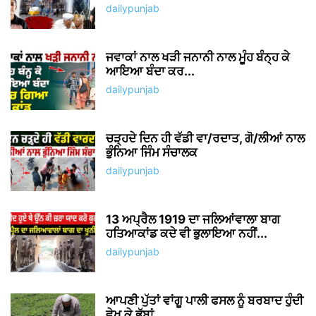
dailypunjab
ਜਵਾਕਾਂ ਨਾਲ ਖੜੀ ਜਨਾਨੀ ਨਾਲ ਮੂੰਹ ਬੰਨ੍ਹ ਕੇ
ਆਇਆ ਬੰਦਾ ਕਰ...
dailypunjab
ਚੜ੍ਹਦੇ ਦਿਨ ਹੀ ਵੱਡੀ ਵਾ/ਰਦਾਤ, ਗੋ/ਲੀਆਂ ਨਾਲ
ਭੁੰਨਿਆ ਜਿੰਮ ਸੰਚਾਲਕ
dailypunjab
13 ਅਪ੍ਰੈਲ 1919 ਦਾ ਜਲਿਆਂਵਾਲਾ ਬਾਗ
ਹਤਿਆਕਾਂਡ ਕਦੇ ਵੀ ਭੁਲਾਇਆ ਨਹੀਂ...
dailypunjab
ਆਪਣੀ ਪੁੱਤਾਂ ਵਾਂਗੂ ਪਾਲੀ ਫਸਲ ਨੂੰ ਬਰਬਾਦ ਹੁੰਦੀ
ਵੇਖ ਕੇ ਭੁੱਬਾਂ...