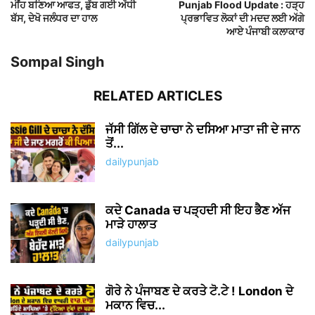
ਮੀਂਹ ਬਣਿਆ ਆਫਤ, ਡੁੱਬ ਗਈ ਅੱਧੀ
Punjab Flood Update : ਹੜ੍ਹ
ਬੱਸ, ਦੇਖੋ ਜਲੰਧਰ ਦਾ ਹਾਲ
ਪ੍ਰਭਾਵਿਤ ਲੋਕਾਂ ਦੀ ਮਦਦ ਲਈ ਅੱਗੇ
ਆਏ ਪੰਜਾਬੀ ਕਲਾਕਾਰ
Sompal Singh
RELATED ARTICLES
ਜੱਸੀ ਗਿੱਲ ਦੇ ਚਾਚਾ ਨੇ ਦਸਿਆ ਮਾਤਾ ਜੀ ਦੇ ਜਾਨ
ਤੋਂ...
dailypunjab
ਕਦੇ Canada ਚ ਪੜ੍ਹਦੀ ਸੀ ਇਹ ਭੈਣ ਅੱਜ
ਮਾੜੇ ਹਾਲਾਤ
dailypunjab
ਗੋਰੇ ਨੇ ਪੰਜਾਬਣ ਦੇ ਕਰਤੇ ਟੋ.ਟੇ ! London ਦੇ
ਮਕਾਨ ਵਿਚ...