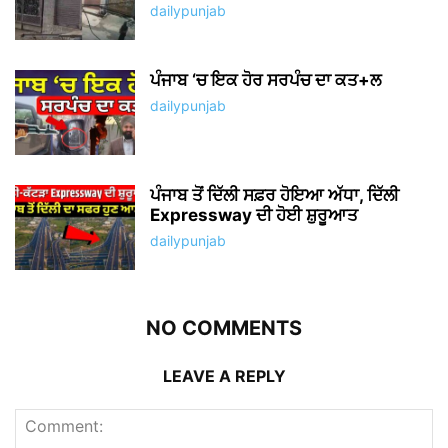
dailypunjab
ਪੰਜਾਬ ‘ਚ ਇਕ ਹੋਰ ਸਰਪੰਚ ਦਾ ਕਤ+ਲ
dailypunjab
ਪੰਜਾਬ ਤੋਂ ਦਿੱਲੀ ਸਫ਼ਰ ਹੋਇਆ ਅੱਧਾ, ਦਿੱਲੀ
Expressway ਦੀ ਹੋਈ ਸ਼ੁਰੂਆਤ
dailypunjab
NO COMMENTS
LEAVE A REPLY