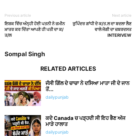
Previous article
Next article
ਇਸ਼ਕ ਵਿੱਚ ਅੰਨ੍ਹੀ ਹੋਈ ਪਤਨੀ ਨੇ ਜ਼ਮੀਨ
ਰੁਪਿੰਦਰ ਗਾਂਧੀ ਦੇ ਕ/ਤ.ਲ ਦਾ ਬਦਲਾ ਲੈਣ
ਖ਼ਾਤਰ ਕਰ ਦਿੱਤਾ ਆਪਣੇ ਹੀ ਪਤੀ ਦਾ ਕ/
ਵਾਲੇ ਜੋਗੀ ਦਾ ਜ਼ਬਰਦਸਤ
ਤ/ਲ
INTERIVEW
Sompal Singh
RELATED ARTICLES
ਜੱਸੀ ਗਿੱਲ ਦੇ ਚਾਚਾ ਨੇ ਦਸਿਆ ਮਾਤਾ ਜੀ ਦੇ ਜਾਨ
ਤੋਂ...
dailypunjab
ਕਦੇ Canada ਚ ਪੜ੍ਹਦੀ ਸੀ ਇਹ ਭੈਣ ਅੱਜ
ਮਾੜੇ ਹਾਲਾਤ
dailypunjab