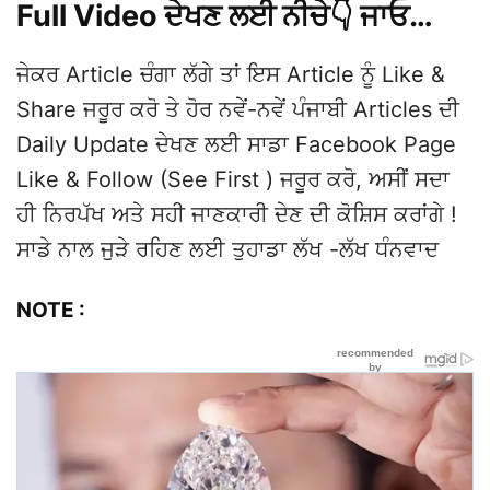
Full Video ਦੇਖਣ ਲਈ ਨੀਚੇ👇 ਜਾਓ…
ਜੇਕਰ Article ਚੰਗਾ ਲੱਗੇ ਤਾਂ ਇਸ Article ਨੂੰ Like &
Share ਜਰੂਰ ਕਰੋ ਤੇ ਹੋਰ ਨਵੇਂ-ਨਵੇਂ ਪੰਜਾਬੀ Articles ਦੀ
Daily Update ਦੇਖਣ ਲਈ ਸਾਡਾ Facebook Page
Like & Follow (See First ) ਜਰੂਰ ਕਰੋ, ਅਸੀਂ ਸਦਾ
ਹੀ ਨਿਰਪੱਖ ਅਤੇ ਸਹੀ ਜਾਣਕਾਰੀ ਦੇਣ ਦੀ ਕੋਸ਼ਿਸ ਕਰਾਂਗੇ !
ਸਾਡੇ ਨਾਲ ਜੁੜੇ ਰਹਿਣ ਲਈ ਤੁਹਾਡਾ ਲੱਖ -ਲੱਖ ਧੰਨਵਾਦ
NOTE :