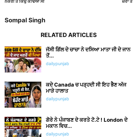
ਨੌਕਰੀ ਤੋ ਕਿਉ ਕੱਢਿਆ ਸੀ
ਜ਼ੋਰਾਂ ਤੇ
Sompal Singh
RELATED ARTICLES
ਜੱਸੀ ਗਿੱਲ ਦੇ ਚਾਚਾ ਨੇ ਦਸਿਆ ਮਾਤਾ ਜੀ ਦੇ ਜਾਨ
ਤੋਂ...
dailypunjab
ਕਦੇ Canada ਚ ਪੜ੍ਹਦੀ ਸੀ ਇਹ ਭੈਣ ਅੱਜ
ਮਾੜੇ ਹਾਲਾਤ
dailypunjab
ਗੋਰੇ ਨੇ ਪੰਜਾਬਣ ਦੇ ਕਰਤੇ ਟੋ.ਟੇ ! London ਦੇ
ਮਕਾਨ ਵਿਚ...
dailypunjab