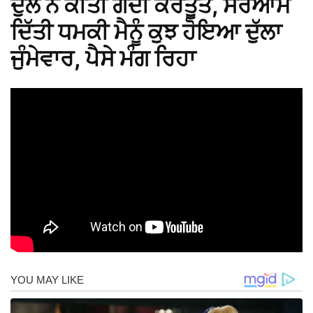
ਦੁੱਲੇ ਨੇ ਕੀਤੀ ਗੰਦੀ ਕਰਤੂਤ, ਸਰੇਆਮ
ਦਿੱਤੀ ਧਮਕੀ ਮੈਨੂੰ ਕੁਝ ਹੋਇਆ ਦੁੱਲਾ
ਜੁੰਮੇਵਾਰ, ਪੈਸੇ ਮੰਗ ਰਿਹਾ