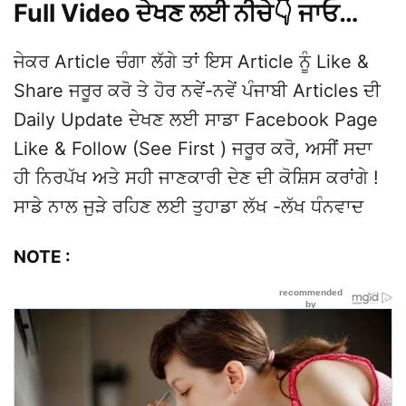
Full Video ਦੇਖਣ ਲਈ ਨੀਚੇ👇 ਜਾਓ…
ਜੇਕਰ Article ਚੰਗਾ ਲੱਗੇ ਤਾਂ ਇਸ Article ਨੂੰ Like &
Share ਜਰੂਰ ਕਰੋ ਤੇ ਹੋਰ ਨਵੇਂ-ਨਵੇਂ ਪੰਜਾਬੀ Articles ਦੀ
Daily Update ਦੇਖਣ ਲਈ ਸਾਡਾ Facebook Page
Like & Follow (See First ) ਜਰੂਰ ਕਰੋ, ਅਸੀਂ ਸਦਾ
ਹੀ ਨਿਰਪੱਖ ਅਤੇ ਸਹੀ ਜਾਣਕਾਰੀ ਦੇਣ ਦੀ ਕੋਸ਼ਿਸ ਕਰਾਂਗੇ !
ਸਾਡੇ ਨਾਲ ਜੁੜੇ ਰਹਿਣ ਲਈ ਤੁਹਾਡਾ ਲੱਖ -ਲੱਖ ਧੰਨਵਾਦ
NOTE :