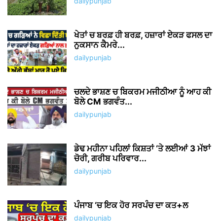
dailypunjab
ਖੇਤਾਂ ਚ ਬਰਫ਼ ਹੀ ਬਰਫ਼, ਹਜ਼ਾਰਾਂ ਏਕੜ ਫਸਲ ਦਾ
ਨੁਕਸਾਨ ਕੈਮਰੇ...
dailypunjab
ਚਲਦੇ ਭਾਸ਼ਣ ਚ ਬਿਕਰਮ ਮਜੀਠੀਆ ਨੂੰ ਆਹ ਕੀ
ਬੋਲੇ CM ਭਗਵੰਤ...
dailypunjab
ਡੇਢ ਮਹੀਨਾ ਪਹਿਲਾਂ ਕਿਸ਼ਤਾਂ ‘ਤੇ ਲਈਆਂ 3 ਮੱਝਾਂ
ਚੋਰੀ, ਗਰੀਬ ਪਰਿਵਾਰ...
dailypunjab
ਪੰਜਾਬ ‘ਚ ਇਕ ਹੋਰ ਸਰਪੰਚ ਦਾ ਕਤ+ਲ
dailypunjab