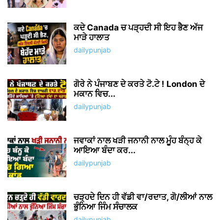
ਕਦੇ Canada ਚ ਪੜ੍ਹਦੀ ਸੀ ਇਹ ਭੈਣ ਅੱਜ
ਮਾੜੇ ਹਾਲਾਤ
dailypunjab
ਗੋਰੇ ਨੇ ਪੰਜਾਬਣ ਦੇ ਕਰਤੇ ਟੋ.ਟੇ ! London ਦੇ
ਮਕਾਨ ਵਿਚ...
dailypunjab
ਜਵਾਕਾਂ ਨਾਲ ਖੜੀ ਜਨਾਨੀ ਨਾਲ ਮੂੰਹ ਬੰਨ੍ਹ ਕੇ
ਆਇਆ ਬੰਦਾ ਕਰ...
dailypunjab
ਚੜ੍ਹਦੇ ਦਿਨ ਹੀ ਵੱਡੀ ਵਾ/ਰਦਾਤ, ਗੋ/ਲੀਆਂ ਨਾਲ
ਭੁੰਨਿਆ ਜਿੰਮ ਸੰਚਾਲਕ
dailypunjab