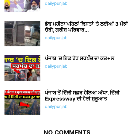
dailypunjab
ਡੇਢ ਮਹੀਨਾ ਪਹਿਲਾਂ ਕਿਸ਼ਤਾਂ ‘ਤੇ ਲਈਆਂ 3 ਮੱਝਾਂ
ਚੋਰੀ, ਗਰੀਬ ਪਰਿਵਾਰ...
dailypunjab
ਪੰਜਾਬ ‘ਚ ਇਕ ਹੋਰ ਸਰਪੰਚ ਦਾ ਕਤ+ਲ
dailypunjab
ਪੰਜਾਬ ਤੋਂ ਦਿੱਲੀ ਸਫ਼ਰ ਹੋਇਆ ਅੱਧਾ, ਦਿੱਲੀ
Expressway ਦੀ ਹੋਈ ਸ਼ੁਰੂਆਤ
dailypunjab
NO COMMENTS