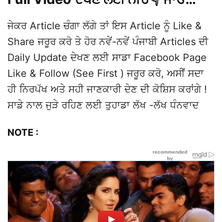
ਜੇਕਰ Article ਚੰਗਾ ਲੱਗੇ ਤਾਂ ਇਸ Article ਨੂੰ Like &
Share ਜਰੂਰ ਕਰੋ ਤੇ ਹੋਰ ਨਵੇਂ-ਨਵੇਂ ਪੰਜਾਬੀ Articles ਦੀ
Daily Update ਦੇਖਣ ਲਈ ਸਾਡਾ Facebook Page
Like & Follow (See First ) ਜਰੂਰ ਕਰੋ, ਅਸੀਂ ਸਦਾ
ਹੀ ਨਿਰਪੱਖ ਅਤੇ ਸਹੀ ਜਾਣਕਾਰੀ ਦੇਣ ਦੀ ਕੋਸ਼ਿਸ ਕਰਾਂਗੇ !
ਸਾਡੇ ਨਾਲ ਜੁੜੇ ਰਹਿਣ ਲਈ ਤੁਹਾਡਾ ਲੱਖ -ਲੱਖ ਧੰਨਵਾਦ
NOTE :