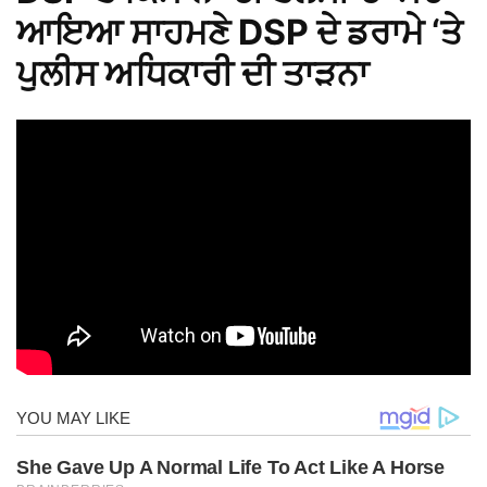
ਆਇਆ ਸਾਹਮਣੇ DSP ਦੇ ਡਰਾਮੇ ‘ਤੇ
ਪੁਲੀਸ ਅਧਿਕਾਰੀ ਦੀ ਤਾੜਨਾ