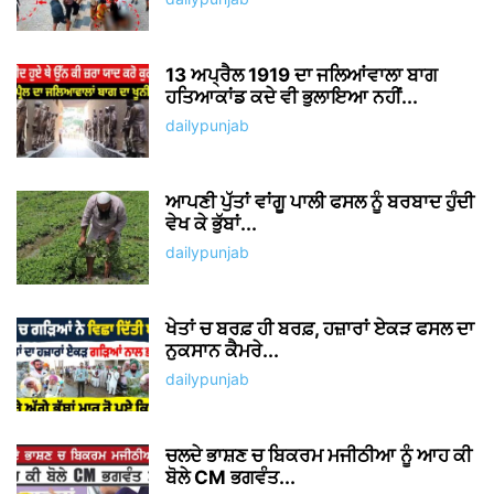
13 ਅਪ੍ਰੈਲ 1919 ਦਾ ਜਲਿਆਂਵਾਲਾ ਬਾਗ
ਹਤਿਆਕਾਂਡ ਕਦੇ ਵੀ ਭੁਲਾਇਆ ਨਹੀਂ...
dailypunjab
ਆਪਣੀ ਪੁੱਤਾਂ ਵਾਂਗੂ ਪਾਲੀ ਫਸਲ ਨੂੰ ਬਰਬਾਦ ਹੁੰਦੀ
ਵੇਖ ਕੇ ਭੁੱਬਾਂ...
dailypunjab
ਖੇਤਾਂ ਚ ਬਰਫ਼ ਹੀ ਬਰਫ਼, ਹਜ਼ਾਰਾਂ ਏਕੜ ਫਸਲ ਦਾ
ਨੁਕਸਾਨ ਕੈਮਰੇ...
dailypunjab
ਚਲਦੇ ਭਾਸ਼ਣ ਚ ਬਿਕਰਮ ਮਜੀਠੀਆ ਨੂੰ ਆਹ ਕੀ
ਬੋਲੇ CM ਭਗਵੰਤ...