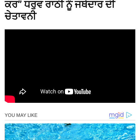
ਕਰ” ਧਰੁਵ ਰਾਠੀ ਨੂੰ ਜਥੇਦਾਰ ਦੀ
ਚੇਤਾਵਨੀ