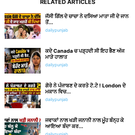
RELATED ARTICLES
ਜੱਸੀ ਗਿੱਲ ਦੇ ਚਾਚਾ ਨੇ ਦਸਿਆ ਮਾਤਾ ਜੀ ਦੇ ਜਾਨ
ਤੋਂ...
dailypunjab
ਕਦੇ Canada ਚ ਪੜ੍ਹਦੀ ਸੀ ਇਹ ਭੈਣ ਅੱਜ
ਮਾੜੇ ਹਾਲਾਤ
dailypunjab
ਗੋਰੇ ਨੇ ਪੰਜਾਬਣ ਦੇ ਕਰਤੇ ਟੋ.ਟੇ ! London ਦੇ
ਮਕਾਨ ਵਿਚ...
dailypunjab
ਜਵਾਕਾਂ ਨਾਲ ਖੜੀ ਜਨਾਨੀ ਨਾਲ ਮੂੰਹ ਬੰਨ੍ਹ ਕੇ
ਆਇਆ ਬੰਦਾ ਕਰ...
dailypunjab