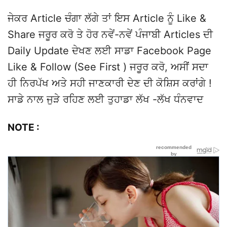
ਜੇਕਰ Article ਚੰਗਾ ਲੱਗੇ ਤਾਂ ਇਸ Article ਨੂੰ Like &
Share ਜਰੂਰ ਕਰੋ ਤੇ ਹੋਰ ਨਵੇਂ-ਨਵੇਂ ਪੰਜਾਬੀ Articles ਦੀ
Daily Update ਦੇਖਣ ਲਈ ਸਾਡਾ Facebook Page
Like & Follow (See First ) ਜਰੂਰ ਕਰੋ, ਅਸੀਂ ਸਦਾ
ਹੀ ਨਿਰਪੱਖ ਅਤੇ ਸਹੀ ਜਾਣਕਾਰੀ ਦੇਣ ਦੀ ਕੋਸ਼ਿਸ ਕਰਾਂਗੇ !
ਸਾਡੇ ਨਾਲ ਜੁੜੇ ਰਹਿਣ ਲਈ ਤੁਹਾਡਾ ਲੱਖ -ਲੱਖ ਧੰਨਵਾਦ
NOTE :