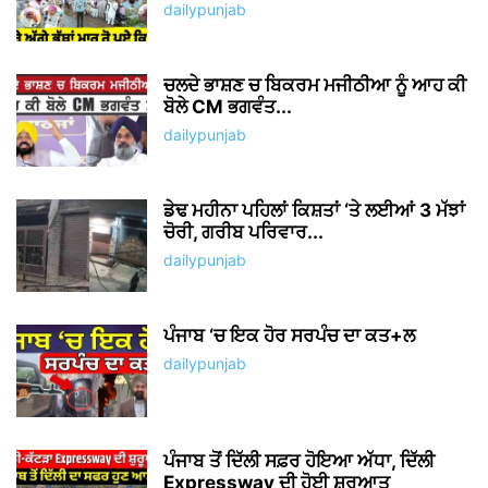
dailypunjab
ਚਲਦੇ ਭਾਸ਼ਣ ਚ ਬਿਕਰਮ ਮਜੀਠੀਆ ਨੂੰ ਆਹ ਕੀ
ਬੋਲੇ CM ਭਗਵੰਤ...
dailypunjab
ਡੇਢ ਮਹੀਨਾ ਪਹਿਲਾਂ ਕਿਸ਼ਤਾਂ ‘ਤੇ ਲਈਆਂ 3 ਮੱਝਾਂ
ਚੋਰੀ, ਗਰੀਬ ਪਰਿਵਾਰ...
dailypunjab
ਪੰਜਾਬ ‘ਚ ਇਕ ਹੋਰ ਸਰਪੰਚ ਦਾ ਕਤ+ਲ
dailypunjab
ਪੰਜਾਬ ਤੋਂ ਦਿੱਲੀ ਸਫ਼ਰ ਹੋਇਆ ਅੱਧਾ, ਦਿੱਲੀ
Expressway ਦੀ ਹੋਈ ਸ਼ੁਰੂਆਤ