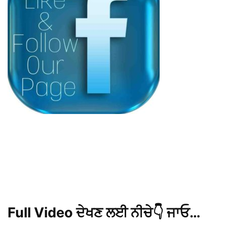
Full Video ਦੇਖਣ ਲਈ ਨੀਚੇ👇 ਜਾਓ…