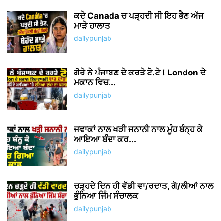
ਕਦੇ Canada ਚ ਪੜ੍ਹਦੀ ਸੀ ਇਹ ਭੈਣ ਅੱਜ
ਮਾੜੇ ਹਾਲਾਤ
dailypunjab
ਗੋਰੇ ਨੇ ਪੰਜਾਬਣ ਦੇ ਕਰਤੇ ਟੋ.ਟੇ ! London ਦੇ
ਮਕਾਨ ਵਿਚ...
dailypunjab
ਜਵਾਕਾਂ ਨਾਲ ਖੜੀ ਜਨਾਨੀ ਨਾਲ ਮੂੰਹ ਬੰਨ੍ਹ ਕੇ
ਆਇਆ ਬੰਦਾ ਕਰ...
dailypunjab
ਚੜ੍ਹਦੇ ਦਿਨ ਹੀ ਵੱਡੀ ਵਾ/ਰਦਾਤ, ਗੋ/ਲੀਆਂ ਨਾਲ
ਭੁੰਨਿਆ ਜਿੰਮ ਸੰਚਾਲਕ
dailypunjab