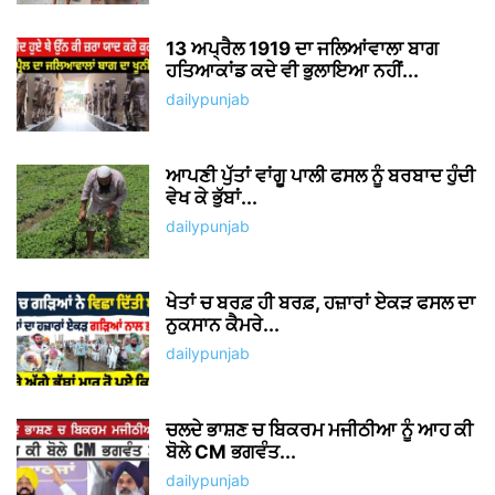
13 ਅਪ੍ਰੈਲ 1919 ਦਾ ਜਲਿਆਂਵਾਲਾ ਬਾਗ
ਹਤਿਆਕਾਂਡ ਕਦੇ ਵੀ ਭੁਲਾਇਆ ਨਹੀਂ...
dailypunjab
ਆਪਣੀ ਪੁੱਤਾਂ ਵਾਂਗੂ ਪਾਲੀ ਫਸਲ ਨੂੰ ਬਰਬਾਦ ਹੁੰਦੀ
ਵੇਖ ਕੇ ਭੁੱਬਾਂ...
dailypunjab
ਖੇਤਾਂ ਚ ਬਰਫ਼ ਹੀ ਬਰਫ਼, ਹਜ਼ਾਰਾਂ ਏਕੜ ਫਸਲ ਦਾ
ਨੁਕਸਾਨ ਕੈਮਰੇ...
dailypunjab
ਚਲਦੇ ਭਾਸ਼ਣ ਚ ਬਿਕਰਮ ਮਜੀਠੀਆ ਨੂੰ ਆਹ ਕੀ
ਬੋਲੇ CM ਭਗਵੰਤ...
dailypunjab