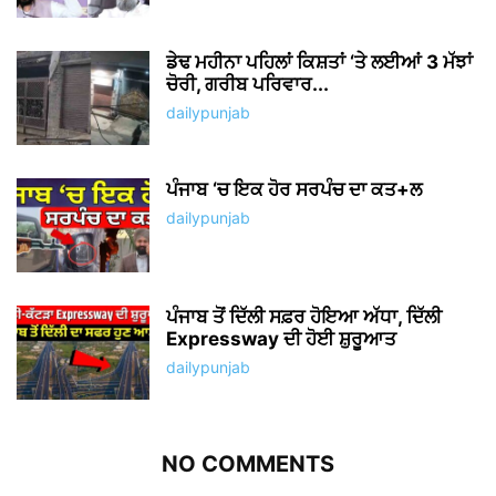
ਡੇਢ ਮਹੀਨਾ ਪਹਿਲਾਂ ਕਿਸ਼ਤਾਂ ‘ਤੇ ਲਈਆਂ 3 ਮੱਝਾਂ
ਚੋਰੀ, ਗਰੀਬ ਪਰਿਵਾਰ...
dailypunjab
ਪੰਜਾਬ ‘ਚ ਇਕ ਹੋਰ ਸਰਪੰਚ ਦਾ ਕਤ+ਲ
dailypunjab
ਪੰਜਾਬ ਤੋਂ ਦਿੱਲੀ ਸਫ਼ਰ ਹੋਇਆ ਅੱਧਾ, ਦਿੱਲੀ
Expressway ਦੀ ਹੋਈ ਸ਼ੁਰੂਆਤ
dailypunjab
NO COMMENTS