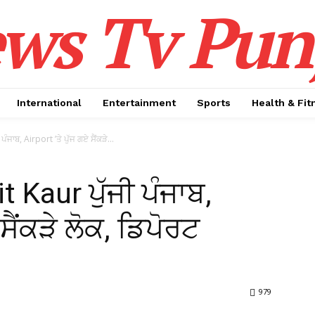
ws Tv Pun
International
Entertainment
Sports
Health & Fit
ੰਜਾਬ, Airport ’ਤੇ ਪੁੱਜ ਗਏ ਸੈਂਕੜੇ...
t Kaur ਪੁੱਜੀ ਪੰਜਾਬ,
 ਸੈਂਕੜੇ ਲੋਕ, ਡਿਪੋਰਟ
979