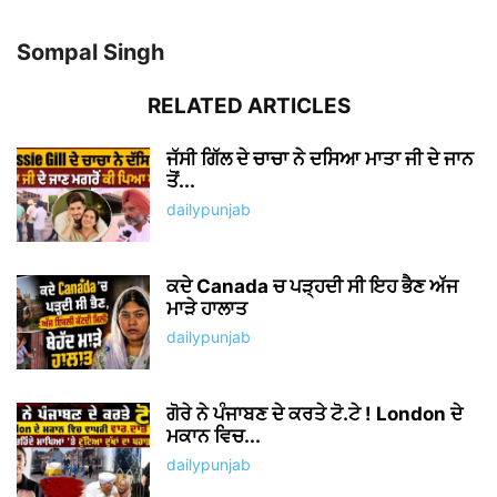
Sompal Singh
RELATED ARTICLES
ਜੱਸੀ ਗਿੱਲ ਦੇ ਚਾਚਾ ਨੇ ਦਸਿਆ ਮਾਤਾ ਜੀ ਦੇ ਜਾਨ
ਤੋਂ...
dailypunjab
ਕਦੇ Canada ਚ ਪੜ੍ਹਦੀ ਸੀ ਇਹ ਭੈਣ ਅੱਜ
ਮਾੜੇ ਹਾਲਾਤ
dailypunjab
ਗੋਰੇ ਨੇ ਪੰਜਾਬਣ ਦੇ ਕਰਤੇ ਟੋ.ਟੇ ! London ਦੇ
ਮਕਾਨ ਵਿਚ...
dailypunjab