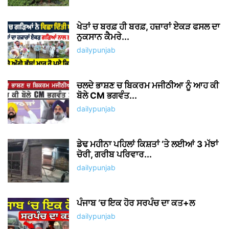
ਖੇਤਾਂ ਚ ਬਰਫ਼ ਹੀ ਬਰਫ਼, ਹਜ਼ਾਰਾਂ ਏਕੜ ਫਸਲ ਦਾ
ਨੁਕਸਾਨ ਕੈਮਰੇ...
dailypunjab
ਚਲਦੇ ਭਾਸ਼ਣ ਚ ਬਿਕਰਮ ਮਜੀਠੀਆ ਨੂੰ ਆਹ ਕੀ
ਬੋਲੇ CM ਭਗਵੰਤ...
dailypunjab
ਡੇਢ ਮਹੀਨਾ ਪਹਿਲਾਂ ਕਿਸ਼ਤਾਂ ‘ਤੇ ਲਈਆਂ 3 ਮੱਝਾਂ
ਚੋਰੀ, ਗਰੀਬ ਪਰਿਵਾਰ...
dailypunjab
ਪੰਜਾਬ ‘ਚ ਇਕ ਹੋਰ ਸਰਪੰਚ ਦਾ ਕਤ+ਲ
dailypunjab