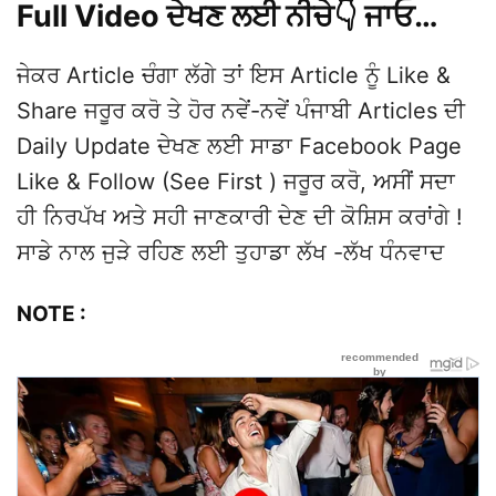
Full Video ਦੇਖਣ ਲਈ ਨੀਚੇ👇 ਜਾਓ…
ਜੇਕਰ Article ਚੰਗਾ ਲੱਗੇ ਤਾਂ ਇਸ Article ਨੂੰ Like &
Share ਜਰੂਰ ਕਰੋ ਤੇ ਹੋਰ ਨਵੇਂ-ਨਵੇਂ ਪੰਜਾਬੀ Articles ਦੀ
Daily Update ਦੇਖਣ ਲਈ ਸਾਡਾ Facebook Page
Like & Follow (See First ) ਜਰੂਰ ਕਰੋ, ਅਸੀਂ ਸਦਾ
ਹੀ ਨਿਰਪੱਖ ਅਤੇ ਸਹੀ ਜਾਣਕਾਰੀ ਦੇਣ ਦੀ ਕੋਸ਼ਿਸ ਕਰਾਂਗੇ !
ਸਾਡੇ ਨਾਲ ਜੁੜੇ ਰਹਿਣ ਲਈ ਤੁਹਾਡਾ ਲੱਖ -ਲੱਖ ਧੰਨਵਾਦ
NOTE :