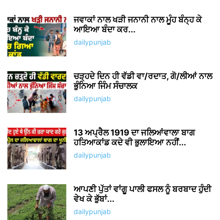
ਜਵਾਕਾਂ ਨਾਲ ਖੜੀ ਜਨਾਨੀ ਨਾਲ ਮੂੰਹ ਬੰਨ੍ਹ ਕੇ
ਆਇਆ ਬੰਦਾ ਕਰ...
dailypunjab
ਚੜ੍ਹਦੇ ਦਿਨ ਹੀ ਵੱਡੀ ਵਾ/ਰਦਾਤ, ਗੋ/ਲੀਆਂ ਨਾਲ
ਭੁੰਨਿਆ ਜਿੰਮ ਸੰਚਾਲਕ
dailypunjab
13 ਅਪ੍ਰੈਲ 1919 ਦਾ ਜਲਿਆਂਵਾਲਾ ਬਾਗ
ਹਤਿਆਕਾਂਡ ਕਦੇ ਵੀ ਭੁਲਾਇਆ ਨਹੀਂ...
dailypunjab
ਆਪਣੀ ਪੁੱਤਾਂ ਵਾਂਗੂ ਪਾਲੀ ਫਸਲ ਨੂੰ ਬਰਬਾਦ ਹੁੰਦੀ
ਵੇਖ ਕੇ ਭੁੱਬਾਂ...
dailypunjab