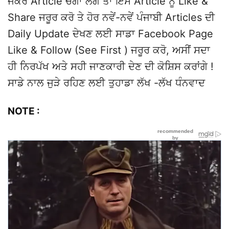
ਜੇਕਰ Article ਚੰਗਾ ਲੱਗੇ ਤਾਂ ਇਸ Article ਨੂੰ Like &
Share ਜਰੂਰ ਕਰੋ ਤੇ ਹੋਰ ਨਵੇਂ-ਨਵੇਂ ਪੰਜਾਬੀ Articles ਦੀ
Daily Update ਦੇਖਣ ਲਈ ਸਾਡਾ Facebook Page
Like & Follow (See First ) ਜਰੂਰ ਕਰੋ, ਅਸੀਂ ਸਦਾ
ਹੀ ਨਿਰਪੱਖ ਅਤੇ ਸਹੀ ਜਾਣਕਾਰੀ ਦੇਣ ਦੀ ਕੋਸ਼ਿਸ ਕਰਾਂਗੇ !
ਸਾਡੇ ਨਾਲ ਜੁੜੇ ਰਹਿਣ ਲਈ ਤੁਹਾਡਾ ਲੱਖ -ਲੱਖ ਧੰਨਵਾਦ
NOTE :