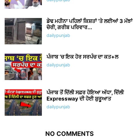
ਡੇਢ ਮਹੀਨਾ ਪਹਿਲਾਂ ਕਿਸ਼ਤਾਂ ‘ਤੇ ਲਈਆਂ 3 ਮੱਝਾਂ
ਚੋਰੀ, ਗਰੀਬ ਪਰਿਵਾਰ...
dailypunjab
ਪੰਜਾਬ ‘ਚ ਇਕ ਹੋਰ ਸਰਪੰਚ ਦਾ ਕਤ+ਲ
dailypunjab
ਪੰਜਾਬ ਤੋਂ ਦਿੱਲੀ ਸਫ਼ਰ ਹੋਇਆ ਅੱਧਾ, ਦਿੱਲੀ
Expressway ਦੀ ਹੋਈ ਸ਼ੁਰੂਆਤ
dailypunjab
NO COMMENTS