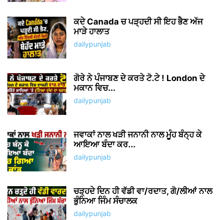
ਕਦੇ Canada ਚ ਪੜ੍ਹਦੀ ਸੀ ਇਹ ਭੈਣ ਅੱਜ
ਮਾੜੇ ਹਾਲਾਤ
dailypunjab
ਗੋਰੇ ਨੇ ਪੰਜਾਬਣ ਦੇ ਕਰਤੇ ਟੋ.ਟੇ ! London ਦੇ
ਮਕਾਨ ਵਿਚ...
dailypunjab
ਜਵਾਕਾਂ ਨਾਲ ਖੜੀ ਜਨਾਨੀ ਨਾਲ ਮੂੰਹ ਬੰਨ੍ਹ ਕੇ
ਆਇਆ ਬੰਦਾ ਕਰ...
dailypunjab
ਚੜ੍ਹਦੇ ਦਿਨ ਹੀ ਵੱਡੀ ਵਾ/ਰਦਾਤ, ਗੋ/ਲੀਆਂ ਨਾਲ
ਭੁੰਨਿਆ ਜਿੰਮ ਸੰਚਾਲਕ
dailypunjab