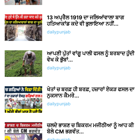
13 ਅਪ੍ਰੈਲ 1919 ਦਾ ਜਲਿਆਂਵਾਲਾ ਬਾਗ
ਹਤਿਆਕਾਂਡ ਕਦੇ ਵੀ ਭੁਲਾਇਆ ਨਹੀਂ...
dailypunjab
ਆਪਣੀ ਪੁੱਤਾਂ ਵਾਂਗੂ ਪਾਲੀ ਫਸਲ ਨੂੰ ਬਰਬਾਦ ਹੁੰਦੀ
ਵੇਖ ਕੇ ਭੁੱਬਾਂ...
dailypunjab
ਖੇਤਾਂ ਚ ਬਰਫ਼ ਹੀ ਬਰਫ਼, ਹਜ਼ਾਰਾਂ ਏਕੜ ਫਸਲ ਦਾ
ਨੁਕਸਾਨ ਕੈਮਰੇ...
dailypunjab
ਚਲਦੇ ਭਾਸ਼ਣ ਚ ਬਿਕਰਮ ਮਜੀਠੀਆ ਨੂੰ ਆਹ ਕੀ
ਬੋਲੇ CM ਭਗਵੰਤ...
dailypunjab