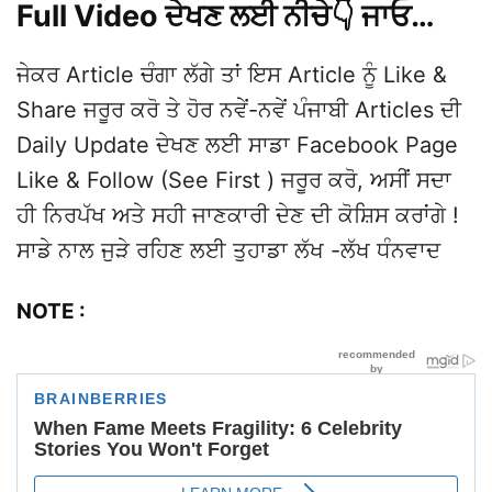
Full Video ਦੇਖਣ ਲਈ ਨੀਚੇ👇 ਜਾਓ…
ਜੇਕਰ Article ਚੰਗਾ ਲੱਗੇ ਤਾਂ ਇਸ Article ਨੂੰ Like &
Share ਜਰੂਰ ਕਰੋ ਤੇ ਹੋਰ ਨਵੇਂ-ਨਵੇਂ ਪੰਜਾਬੀ Articles ਦੀ
Daily Update ਦੇਖਣ ਲਈ ਸਾਡਾ Facebook Page
Like & Follow (See First ) ਜਰੂਰ ਕਰੋ, ਅਸੀਂ ਸਦਾ
ਹੀ ਨਿਰਪੱਖ ਅਤੇ ਸਹੀ ਜਾਣਕਾਰੀ ਦੇਣ ਦੀ ਕੋਸ਼ਿਸ ਕਰਾਂਗੇ !
ਸਾਡੇ ਨਾਲ ਜੁੜੇ ਰਹਿਣ ਲਈ ਤੁਹਾਡਾ ਲੱਖ -ਲੱਖ ਧੰਨਵਾਦ
NOTE :