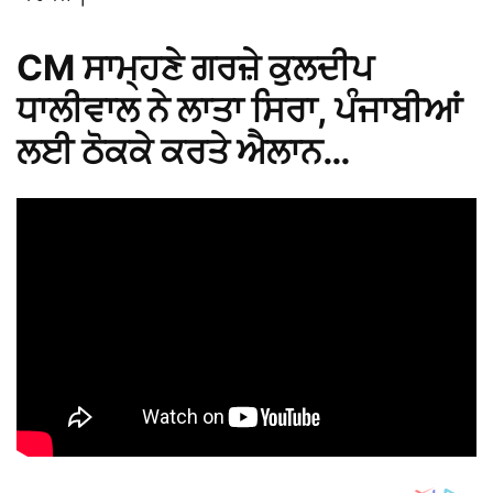
CM ਸਾਮ੍ਹਣੇ ਗਰਜ਼ੇ ਕੁਲਦੀਪ
ਧਾਲੀਵਾਲ ਨੇ ਲਾਤਾ ਸਿਰਾ, ਪੰਜਾਬੀਆਂ
ਲਈ ਠੋਕਕੇ ਕਰਤੇ ਐਲਾਨ…