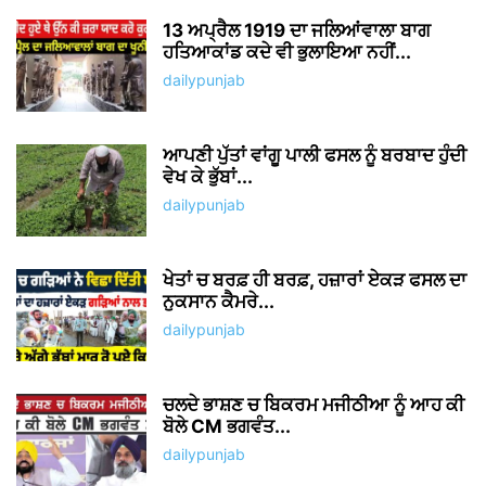
13 ਅਪ੍ਰੈਲ 1919 ਦਾ ਜਲਿਆਂਵਾਲਾ ਬਾਗ
ਹਤਿਆਕਾਂਡ ਕਦੇ ਵੀ ਭੁਲਾਇਆ ਨਹੀਂ...
dailypunjab
ਆਪਣੀ ਪੁੱਤਾਂ ਵਾਂਗੂ ਪਾਲੀ ਫਸਲ ਨੂੰ ਬਰਬਾਦ ਹੁੰਦੀ
ਵੇਖ ਕੇ ਭੁੱਬਾਂ...
dailypunjab
ਖੇਤਾਂ ਚ ਬਰਫ਼ ਹੀ ਬਰਫ਼, ਹਜ਼ਾਰਾਂ ਏਕੜ ਫਸਲ ਦਾ
ਨੁਕਸਾਨ ਕੈਮਰੇ...
dailypunjab
ਚਲਦੇ ਭਾਸ਼ਣ ਚ ਬਿਕਰਮ ਮਜੀਠੀਆ ਨੂੰ ਆਹ ਕੀ
ਬੋਲੇ CM ਭਗਵੰਤ...
dailypunjab