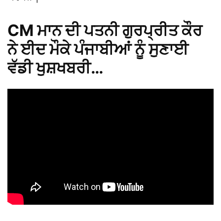
CM ਮਾਨ ਦੀ ਪਤਨੀ ਗੁਰਪ੍ਰੀਤ ਕੌਰ
ਨੇ ਈਦ ਮੌਕੇ ਪੰਜਾਬੀਆਂ ਨੂੰ ਸੁਣਾਈ
ਵੱਡੀ ਖੁਸ਼ਖਬਰੀ…