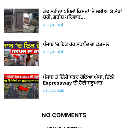
ਡੇਢ ਮਹੀਨਾ ਪਹਿਲਾਂ ਕਿਸ਼ਤਾਂ ‘ਤੇ ਲਈਆਂ 3 ਮੱਝਾਂ
ਚੋਰੀ, ਗਰੀਬ ਪਰਿਵਾਰ...
dailypunjab
ਪੰਜਾਬ ‘ਚ ਇਕ ਹੋਰ ਸਰਪੰਚ ਦਾ ਕਤ+ਲ
dailypunjab
ਪੰਜਾਬ ਤੋਂ ਦਿੱਲੀ ਸਫ਼ਰ ਹੋਇਆ ਅੱਧਾ, ਦਿੱਲੀ
Expressway ਦੀ ਹੋਈ ਸ਼ੁਰੂਆਤ
dailypunjab
NO COMMENTS