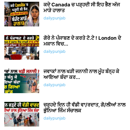
ਕਦੇ Canada ਚ ਪੜ੍ਹਦੀ ਸੀ ਇਹ ਭੈਣ ਅੱਜ
ਮਾੜੇ ਹਾਲਾਤ
dailypunjab
ਗੋਰੇ ਨੇ ਪੰਜਾਬਣ ਦੇ ਕਰਤੇ ਟੋ.ਟੇ ! London ਦੇ
ਮਕਾਨ ਵਿਚ...
dailypunjab
ਜਵਾਕਾਂ ਨਾਲ ਖੜੀ ਜਨਾਨੀ ਨਾਲ ਮੂੰਹ ਬੰਨ੍ਹ ਕੇ
ਆਇਆ ਬੰਦਾ ਕਰ...
dailypunjab
ਚੜ੍ਹਦੇ ਦਿਨ ਹੀ ਵੱਡੀ ਵਾ/ਰਦਾਤ, ਗੋ/ਲੀਆਂ ਨਾਲ
ਭੁੰਨਿਆ ਜਿੰਮ ਸੰਚਾਲਕ
dailypunjab