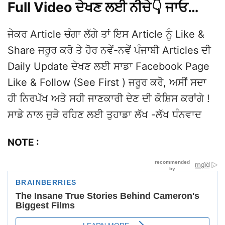
Full Video ਦੇਖਣ ਲਈ ਨੀਚੇ👇 ਜਾਓ…
ਜੇਕਰ Article ਚੰਗਾ ਲੱਗੇ ਤਾਂ ਇਸ Article ਨੂੰ Like &
Share ਜਰੂਰ ਕਰੋ ਤੇ ਹੋਰ ਨਵੇਂ-ਨਵੇਂ ਪੰਜਾਬੀ Articles ਦੀ
Daily Update ਦੇਖਣ ਲਈ ਸਾਡਾ Facebook Page
Like & Follow (See First ) ਜਰੂਰ ਕਰੋ, ਅਸੀਂ ਸਦਾ
ਹੀ ਨਿਰਪੱਖ ਅਤੇ ਸਹੀ ਜਾਣਕਾਰੀ ਦੇਣ ਦੀ ਕੋਸ਼ਿਸ ਕਰਾਂਗੇ !
ਸਾਡੇ ਨਾਲ ਜੁੜੇ ਰਹਿਣ ਲਈ ਤੁਹਾਡਾ ਲੱਖ -ਲੱਖ ਧੰਨਵਾਦ
NOTE :