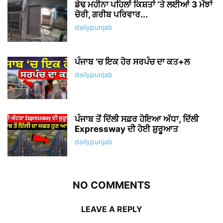
ਡੇਢ ਮਹੀਨਾ ਪਹਿਲਾਂ ਕਿਸ਼ਤਾਂ ‘ਤੇ ਲਈਆਂ 3 ਮੱਝਾਂ
ਚੋਰੀ, ਗਰੀਬ ਪਰਿਵਾਰ...
dailypunjab
ਪੰਜਾਬ ‘ਚ ਇਕ ਹੋਰ ਸਰਪੰਚ ਦਾ ਕਤ+ਲ
dailypunjab
ਪੰਜਾਬ ਤੋਂ ਦਿੱਲੀ ਸਫ਼ਰ ਹੋਇਆ ਅੱਧਾ, ਦਿੱਲੀ
Expressway ਦੀ ਹੋਈ ਸ਼ੁਰੂਆਤ
dailypunjab
NO COMMENTS
LEAVE A REPLY