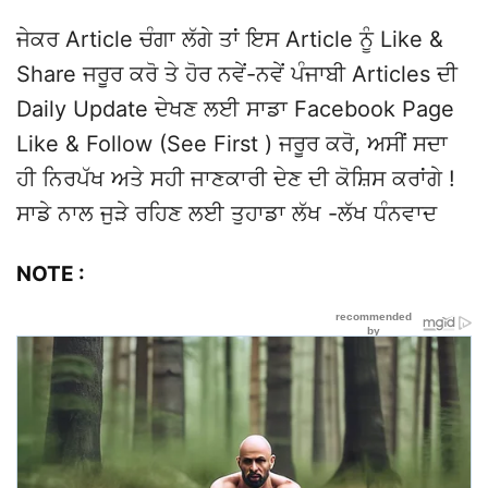
ਜੇਕਰ Article ਚੰਗਾ ਲੱਗੇ ਤਾਂ ਇਸ Article ਨੂੰ Like &
Share ਜਰੂਰ ਕਰੋ ਤੇ ਹੋਰ ਨਵੇਂ-ਨਵੇਂ ਪੰਜਾਬੀ Articles ਦੀ
Daily Update ਦੇਖਣ ਲਈ ਸਾਡਾ Facebook Page
Like & Follow (See First ) ਜਰੂਰ ਕਰੋ, ਅਸੀਂ ਸਦਾ
ਹੀ ਨਿਰਪੱਖ ਅਤੇ ਸਹੀ ਜਾਣਕਾਰੀ ਦੇਣ ਦੀ ਕੋਸ਼ਿਸ ਕਰਾਂਗੇ !
ਸਾਡੇ ਨਾਲ ਜੁੜੇ ਰਹਿਣ ਲਈ ਤੁਹਾਡਾ ਲੱਖ -ਲੱਖ ਧੰਨਵਾਦ
NOTE :