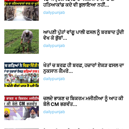
ਹਤਿਆਕਾਂਡ ਕਦੇ ਵੀ ਭੁਲਾਇਆ ਨਹੀਂ...
dailypunjab
ਆਪਣੀ ਪੁੱਤਾਂ ਵਾਂਗੂ ਪਾਲੀ ਫਸਲ ਨੂੰ ਬਰਬਾਦ ਹੁੰਦੀ
ਵੇਖ ਕੇ ਭੁੱਬਾਂ...
dailypunjab
ਖੇਤਾਂ ਚ ਬਰਫ਼ ਹੀ ਬਰਫ਼, ਹਜ਼ਾਰਾਂ ਏਕੜ ਫਸਲ ਦਾ
ਨੁਕਸਾਨ ਕੈਮਰੇ...
dailypunjab
ਚਲਦੇ ਭਾਸ਼ਣ ਚ ਬਿਕਰਮ ਮਜੀਠੀਆ ਨੂੰ ਆਹ ਕੀ
ਬੋਲੇ CM ਭਗਵੰਤ...
dailypunjab