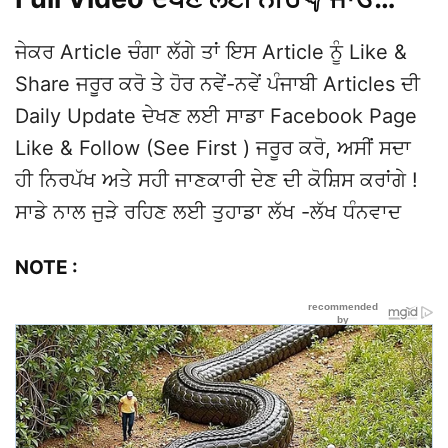
ਜੇਕਰ Article ਚੰਗਾ ਲੱਗੇ ਤਾਂ ਇਸ Article ਨੂੰ Like &
Share ਜਰੂਰ ਕਰੋ ਤੇ ਹੋਰ ਨਵੇਂ-ਨਵੇਂ ਪੰਜਾਬੀ Articles ਦੀ
Daily Update ਦੇਖਣ ਲਈ ਸਾਡਾ Facebook Page
Like & Follow (See First ) ਜਰੂਰ ਕਰੋ, ਅਸੀਂ ਸਦਾ
ਹੀ ਨਿਰਪੱਖ ਅਤੇ ਸਹੀ ਜਾਣਕਾਰੀ ਦੇਣ ਦੀ ਕੋਸ਼ਿਸ ਕਰਾਂਗੇ !
ਸਾਡੇ ਨਾਲ ਜੁੜੇ ਰਹਿਣ ਲਈ ਤੁਹਾਡਾ ਲੱਖ -ਲੱਖ ਧੰਨਵਾਦ
NOTE :