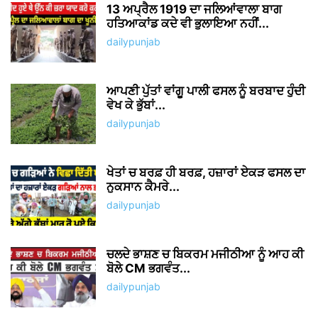
13 ਅਪ੍ਰੈਲ 1919 ਦਾ ਜਲਿਆਂਵਾਲਾ ਬਾਗ
ਹਤਿਆਕਾਂਡ ਕਦੇ ਵੀ ਭੁਲਾਇਆ ਨਹੀਂ...
dailypunjab
ਆਪਣੀ ਪੁੱਤਾਂ ਵਾਂਗੂ ਪਾਲੀ ਫਸਲ ਨੂੰ ਬਰਬਾਦ ਹੁੰਦੀ
ਵੇਖ ਕੇ ਭੁੱਬਾਂ...
dailypunjab
ਖੇਤਾਂ ਚ ਬਰਫ਼ ਹੀ ਬਰਫ਼, ਹਜ਼ਾਰਾਂ ਏਕੜ ਫਸਲ ਦਾ
ਨੁਕਸਾਨ ਕੈਮਰੇ...
dailypunjab
ਚਲਦੇ ਭਾਸ਼ਣ ਚ ਬਿਕਰਮ ਮਜੀਠੀਆ ਨੂੰ ਆਹ ਕੀ
ਬੋਲੇ CM ਭਗਵੰਤ...
dailypunjab