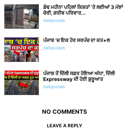
ਡੇਢ ਮਹੀਨਾ ਪਹਿਲਾਂ ਕਿਸ਼ਤਾਂ ‘ਤੇ ਲਈਆਂ 3 ਮੱਝਾਂ
ਚੋਰੀ, ਗਰੀਬ ਪਰਿਵਾਰ...
dailypunjab
ਪੰਜਾਬ ‘ਚ ਇਕ ਹੋਰ ਸਰਪੰਚ ਦਾ ਕਤ+ਲ
dailypunjab
ਪੰਜਾਬ ਤੋਂ ਦਿੱਲੀ ਸਫ਼ਰ ਹੋਇਆ ਅੱਧਾ, ਦਿੱਲੀ
Expressway ਦੀ ਹੋਈ ਸ਼ੁਰੂਆਤ
dailypunjab
NO COMMENTS
LEAVE A REPLY