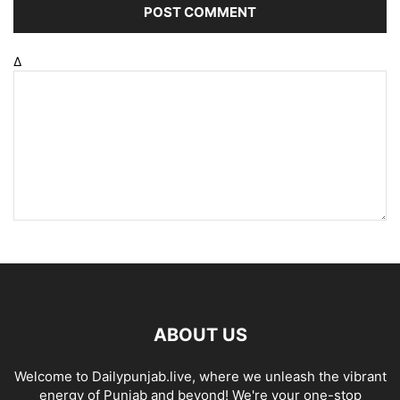
Δ
ABOUT US
Welcome to Dailypunjab.live, where we unleash the vibrant
energy of Punjab and beyond! We're your one-stop