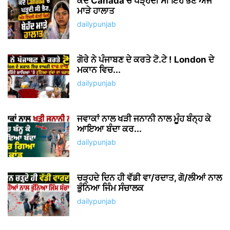
ਕਦੇ Canada ਚ ਪੜ੍ਹਦੀ ਸੀ ਇਹ ਭੈਣ ਅੱਜ
ਮਾੜੇ ਹਾਲਾਤ
dailypunjab
ਗੋਰੇ ਨੇ ਪੰਜਾਬਣ ਦੇ ਕਰਤੇ ਟੋ.ਟੇ ! London ਦੇ
ਮਕਾਨ ਵਿਚ...
dailypunjab
ਜਵਾਕਾਂ ਨਾਲ ਖੜੀ ਜਨਾਨੀ ਨਾਲ ਮੂੰਹ ਬੰਨ੍ਹ ਕੇ
ਆਇਆ ਬੰਦਾ ਕਰ...
dailypunjab
ਚੜ੍ਹਦੇ ਦਿਨ ਹੀ ਵੱਡੀ ਵਾ/ਰਦਾਤ, ਗੋ/ਲੀਆਂ ਨਾਲ
ਭੁੰਨਿਆ ਜਿੰਮ ਸੰਚਾਲਕ
dailypunjab