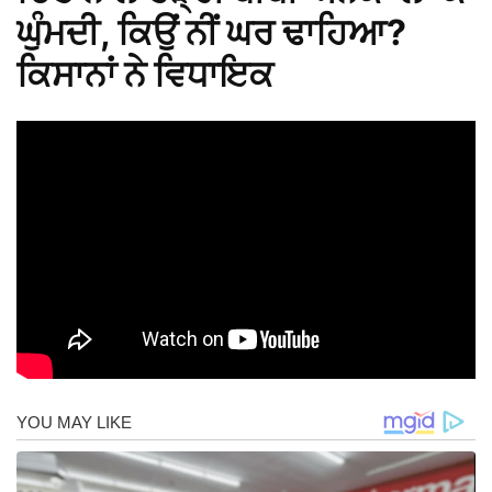
ਘੁੰਮਦੀ, ਕਿਉਂ ਨੀਂ ਘਰ ਢਾਹਿਆ?
ਕਿਸਾਨਾਂ ਨੇ ਵਿਧਾਇਕ