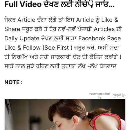
Full Video ਦੇਖਣ ਲਈ ਨੀਚੇ👇 ਜਾਓ…
ਜੇਕਰ Article ਚੰਗਾ ਲੱਗੇ ਤਾਂ ਇਸ Article ਨੂੰ Like &
Share ਜਰੂਰ ਕਰੋ ਤੇ ਹੋਰ ਨਵੇਂ-ਨਵੇਂ ਪੰਜਾਬੀ Articles ਦੀ
Daily Update ਦੇਖਣ ਲਈ ਸਾਡਾ Facebook Page
Like & Follow (See First ) ਜਰੂਰ ਕਰੋ, ਅਸੀਂ ਸਦਾ
ਹੀ ਨਿਰਪੱਖ ਅਤੇ ਸਹੀ ਜਾਣਕਾਰੀ ਦੇਣ ਦੀ ਕੋਸ਼ਿਸ ਕਰਾਂਗੇ !
ਸਾਡੇ ਨਾਲ ਜੁੜੇ ਰਹਿਣ ਲਈ ਤੁਹਾਡਾ ਲੱਖ -ਲੱਖ ਧੰਨਵਾਦ
NOTE :