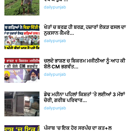
dailypunjab
ਖੇਤਾਂ ਚ ਬਰਫ਼ ਹੀ ਬਰਫ਼, ਹਜ਼ਾਰਾਂ ਏਕੜ ਫਸਲ ਦਾ
ਨੁਕਸਾਨ ਕੈਮਰੇ...
dailypunjab
ਚਲਦੇ ਭਾਸ਼ਣ ਚ ਬਿਕਰਮ ਮਜੀਠੀਆ ਨੂੰ ਆਹ ਕੀ
ਬੋਲੇ CM ਭਗਵੰਤ...
dailypunjab
ਡੇਢ ਮਹੀਨਾ ਪਹਿਲਾਂ ਕਿਸ਼ਤਾਂ ‘ਤੇ ਲਈਆਂ 3 ਮੱਝਾਂ
ਚੋਰੀ, ਗਰੀਬ ਪਰਿਵਾਰ...
dailypunjab
ਪੰਜਾਬ ‘ਚ ਇਕ ਹੋਰ ਸਰਪੰਚ ਦਾ ਕਤ+ਲ