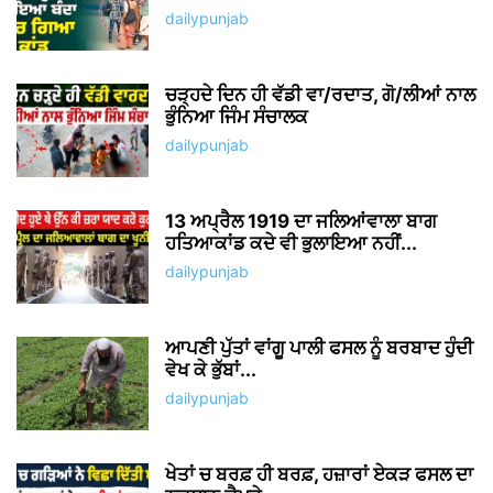
dailypunjab
ਚੜ੍ਹਦੇ ਦਿਨ ਹੀ ਵੱਡੀ ਵਾ/ਰਦਾਤ, ਗੋ/ਲੀਆਂ ਨਾਲ
ਭੁੰਨਿਆ ਜਿੰਮ ਸੰਚਾਲਕ
dailypunjab
13 ਅਪ੍ਰੈਲ 1919 ਦਾ ਜਲਿਆਂਵਾਲਾ ਬਾਗ
ਹਤਿਆਕਾਂਡ ਕਦੇ ਵੀ ਭੁਲਾਇਆ ਨਹੀਂ...
dailypunjab
ਆਪਣੀ ਪੁੱਤਾਂ ਵਾਂਗੂ ਪਾਲੀ ਫਸਲ ਨੂੰ ਬਰਬਾਦ ਹੁੰਦੀ
ਵੇਖ ਕੇ ਭੁੱਬਾਂ...
dailypunjab
ਖੇਤਾਂ ਚ ਬਰਫ਼ ਹੀ ਬਰਫ਼, ਹਜ਼ਾਰਾਂ ਏਕੜ ਫਸਲ ਦਾ