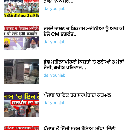
ਨੁਕਸਾਨ ਕੈਮਰੇ...
dailypunjab
ਚਲਦੇ ਭਾਸ਼ਣ ਚ ਬਿਕਰਮ ਮਜੀਠੀਆ ਨੂੰ ਆਹ ਕੀ
ਬੋਲੇ CM ਭਗਵੰਤ...
dailypunjab
ਡੇਢ ਮਹੀਨਾ ਪਹਿਲਾਂ ਕਿਸ਼ਤਾਂ ‘ਤੇ ਲਈਆਂ 3 ਮੱਝਾਂ
ਚੋਰੀ, ਗਰੀਬ ਪਰਿਵਾਰ...
dailypunjab
ਪੰਜਾਬ ‘ਚ ਇਕ ਹੋਰ ਸਰਪੰਚ ਦਾ ਕਤ+ਲ
dailypunjab
ਪੰਜਾਬ ਤੋਂ ਦਿੱਲੀ ਸਫ਼ਰ ਹੋਇਆ ਅੱਧਾ, ਦਿੱਲੀ