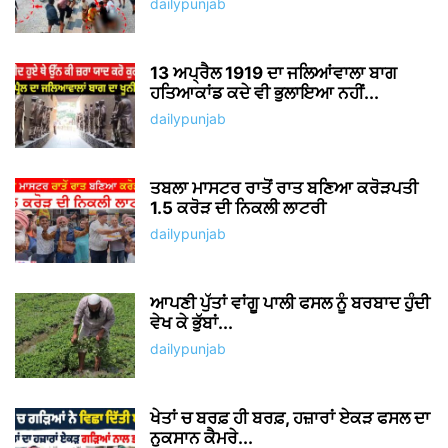
dailypunjab
13 ਅਪ੍ਰੈਲ 1919 ਦਾ ਜਲਿਆਂਵਾਲਾ ਬਾਗ
ਹਤਿਆਕਾਂਡ ਕਦੇ ਵੀ ਭੁਲਾਇਆ ਨਹੀਂ...
dailypunjab
ਤਬਲਾ ਮਾਸਟਰ ਰਾਤੋਂ ਰਾਤ ਬਣਿਆ ਕਰੋੜਪਤੀ
1.5 ਕਰੋੜ ਦੀ ਨਿਕਲੀ ਲਾਟਰੀ
dailypunjab
ਆਪਣੀ ਪੁੱਤਾਂ ਵਾਂਗੂ ਪਾਲੀ ਫਸਲ ਨੂੰ ਬਰਬਾਦ ਹੁੰਦੀ
ਵੇਖ ਕੇ ਭੁੱਬਾਂ...
dailypunjab
ਖੇਤਾਂ ਚ ਬਰਫ਼ ਹੀ ਬਰਫ਼, ਹਜ਼ਾਰਾਂ ਏਕੜ ਫਸਲ ਦਾ
ਨੁਕਸਾਨ ਕੈਮਰੇ...