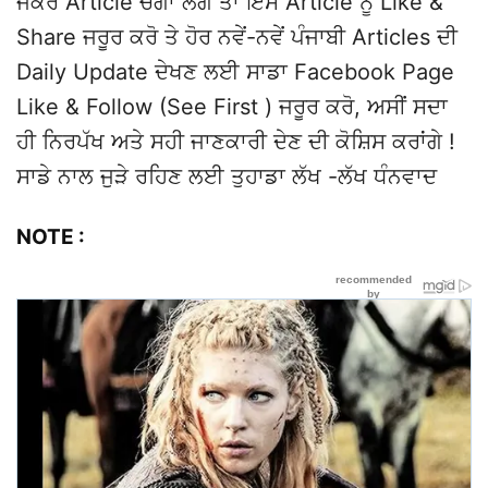
ਜੇਕਰ Article ਚੰਗਾ ਲੱਗੇ ਤਾਂ ਇਸ Article ਨੂੰ Like &
Share ਜਰੂਰ ਕਰੋ ਤੇ ਹੋਰ ਨਵੇਂ-ਨਵੇਂ ਪੰਜਾਬੀ Articles ਦੀ
Daily Update ਦੇਖਣ ਲਈ ਸਾਡਾ Facebook Page
Like & Follow (See First ) ਜਰੂਰ ਕਰੋ, ਅਸੀਂ ਸਦਾ
ਹੀ ਨਿਰਪੱਖ ਅਤੇ ਸਹੀ ਜਾਣਕਾਰੀ ਦੇਣ ਦੀ ਕੋਸ਼ਿਸ ਕਰਾਂਗੇ !
ਸਾਡੇ ਨਾਲ ਜੁੜੇ ਰਹਿਣ ਲਈ ਤੁਹਾਡਾ ਲੱਖ -ਲੱਖ ਧੰਨਵਾਦ
NOTE :