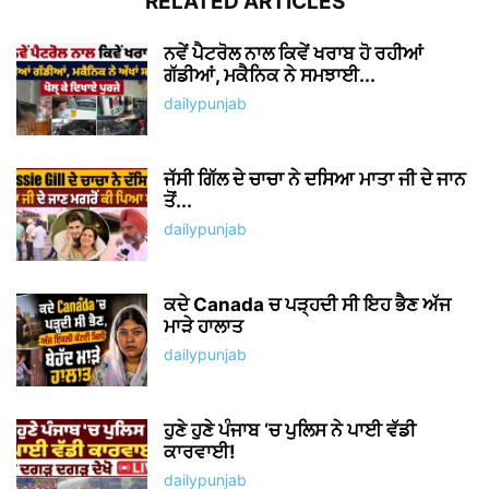
RELATED ARTICLES
ਨਵੇਂ ਪੈਟਰੋਲ ਨਾਲ ਕਿਵੇਂ ਖਰਾਬ ਹੋ ਰਹੀਆਂ
ਗੱਡੀਆਂ, ਮਕੈਨਿਕ ਨੇ ਸਮਝਾਈ...
dailypunjab
ਜੱਸੀ ਗਿੱਲ ਦੇ ਚਾਚਾ ਨੇ ਦਸਿਆ ਮਾਤਾ ਜੀ ਦੇ ਜਾਨ
ਤੋਂ...
dailypunjab
ਕਦੇ Canada ਚ ਪੜ੍ਹਦੀ ਸੀ ਇਹ ਭੈਣ ਅੱਜ
ਮਾੜੇ ਹਾਲਾਤ
dailypunjab
ਹੁਣੇ ਹੁਣੇ ਪੰਜਾਬ ‘ਚ ਪੁਲਿਸ ਨੇ ਪਾਈ ਵੱਡੀ
ਕਾਰਵਾਈ!
dailypunjab