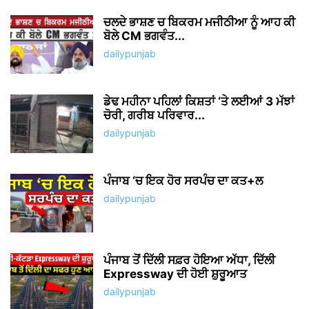
ਚਲਦੇ ਭਾਸ਼ਣ ਚ ਬਿਕਰਮ ਮਜੀਠੀਆ ਨੂੰ ਆਹ ਕੀ
ਬੋਲੇ CM ਭਗਵੰਤ...
dailypunjab
ਡੇਢ ਮਹੀਨਾ ਪਹਿਲਾਂ ਕਿਸ਼ਤਾਂ ‘ਤੇ ਲਈਆਂ 3 ਮੱਝਾਂ
ਚੋਰੀ, ਗਰੀਬ ਪਰਿਵਾਰ...
dailypunjab
ਪੰਜਾਬ ‘ਚ ਇਕ ਹੋਰ ਸਰਪੰਚ ਦਾ ਕਤ+ਲ
dailypunjab
ਪੰਜਾਬ ਤੋਂ ਦਿੱਲੀ ਸਫ਼ਰ ਹੋਇਆ ਅੱਧਾ, ਦਿੱਲੀ
Expressway ਦੀ ਹੋਈ ਸ਼ੁਰੂਆਤ
dailypunjab