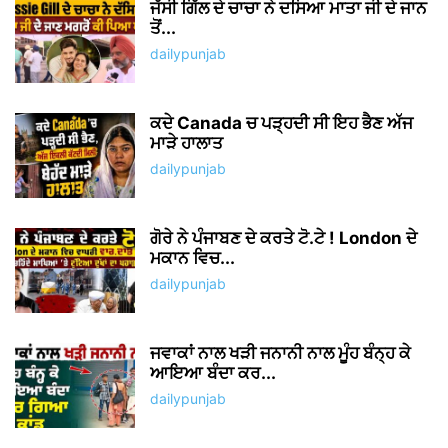
ਜੱਸੀ ਗਿੱਲ ਦੇ ਚਾਚਾ ਨੇ ਦਸਿਆ ਮਾਤਾ ਜੀ ਦੇ ਜਾਨ
ਤੋਂ...
dailypunjab
ਕਦੇ Canada ਚ ਪੜ੍ਹਦੀ ਸੀ ਇਹ ਭੈਣ ਅੱਜ
ਮਾੜੇ ਹਾਲਾਤ
dailypunjab
ਗੋਰੇ ਨੇ ਪੰਜਾਬਣ ਦੇ ਕਰਤੇ ਟੋ.ਟੇ ! London ਦੇ
ਮਕਾਨ ਵਿਚ...
dailypunjab
ਜਵਾਕਾਂ ਨਾਲ ਖੜੀ ਜਨਾਨੀ ਨਾਲ ਮੂੰਹ ਬੰਨ੍ਹ ਕੇ
ਆਇਆ ਬੰਦਾ ਕਰ...
dailypunjab