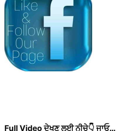
Full Video ਦੇਖਣ ਲਈ ਨੀਚੇ👇 ਜਾਓ…