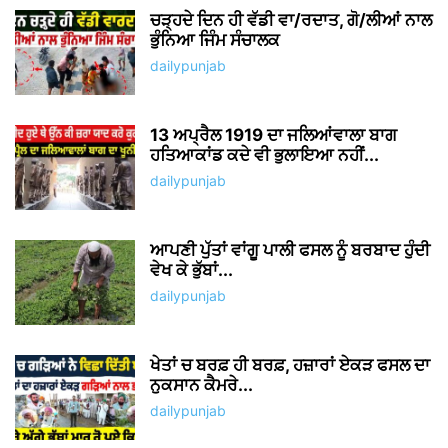
ਚੜ੍ਹਦੇ ਦਿਨ ਹੀ ਵੱਡੀ ਵਾ/ਰਦਾਤ, ਗੋ/ਲੀਆਂ ਨਾਲ
ਭੁੰਨਿਆ ਜਿੰਮ ਸੰਚਾਲਕ
dailypunjab
13 ਅਪ੍ਰੈਲ 1919 ਦਾ ਜਲਿਆਂਵਾਲਾ ਬਾਗ
ਹਤਿਆਕਾਂਡ ਕਦੇ ਵੀ ਭੁਲਾਇਆ ਨਹੀਂ...
dailypunjab
ਆਪਣੀ ਪੁੱਤਾਂ ਵਾਂਗੂ ਪਾਲੀ ਫਸਲ ਨੂੰ ਬਰਬਾਦ ਹੁੰਦੀ
ਵੇਖ ਕੇ ਭੁੱਬਾਂ...
dailypunjab
ਖੇਤਾਂ ਚ ਬਰਫ਼ ਹੀ ਬਰਫ਼, ਹਜ਼ਾਰਾਂ ਏਕੜ ਫਸਲ ਦਾ
ਨੁਕਸਾਨ ਕੈਮਰੇ...
dailypunjab