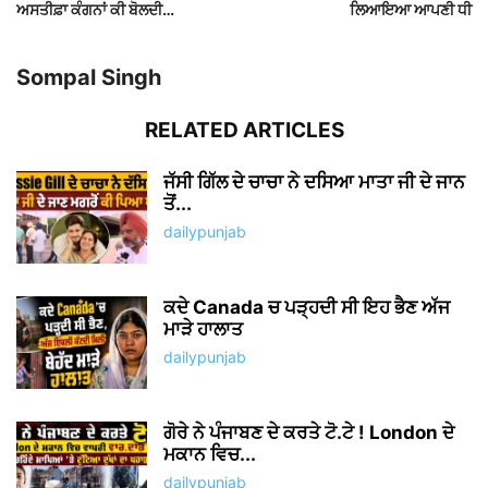
ਅਸਤੀਫ਼ਾ ਕੰਗਨਾਂ ਕੀ ਬੋਲਦੀ…
ਲਿਆਇਆ ਆਪਣੀ ਧੀ
Sompal Singh
RELATED ARTICLES
ਜੱਸੀ ਗਿੱਲ ਦੇ ਚਾਚਾ ਨੇ ਦਸਿਆ ਮਾਤਾ ਜੀ ਦੇ ਜਾਨ
ਤੋਂ...
dailypunjab
ਕਦੇ Canada ਚ ਪੜ੍ਹਦੀ ਸੀ ਇਹ ਭੈਣ ਅੱਜ
ਮਾੜੇ ਹਾਲਾਤ
dailypunjab
ਗੋਰੇ ਨੇ ਪੰਜਾਬਣ ਦੇ ਕਰਤੇ ਟੋ.ਟੇ ! London ਦੇ
ਮਕਾਨ ਵਿਚ...
dailypunjab