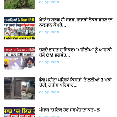
dailypunjab
ਖੇਤਾਂ ਚ ਬਰਫ਼ ਹੀ ਬਰਫ਼, ਹਜ਼ਾਰਾਂ ਏਕੜ ਫਸਲ ਦਾ
ਨੁਕਸਾਨ ਕੈਮਰੇ...
dailypunjab
ਚਲਦੇ ਭਾਸ਼ਣ ਚ ਬਿਕਰਮ ਮਜੀਠੀਆ ਨੂੰ ਆਹ ਕੀ
ਬੋਲੇ CM ਭਗਵੰਤ...
dailypunjab
ਡੇਢ ਮਹੀਨਾ ਪਹਿਲਾਂ ਕਿਸ਼ਤਾਂ ‘ਤੇ ਲਈਆਂ 3 ਮੱਝਾਂ
ਚੋਰੀ, ਗਰੀਬ ਪਰਿਵਾਰ...
dailypunjab
ਪੰਜਾਬ ‘ਚ ਇਕ ਹੋਰ ਸਰਪੰਚ ਦਾ ਕਤ+ਲ
dailypunjab