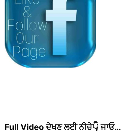
Full Video ਦੇਖਣ ਲਈ ਨੀਚੇ👇 ਜਾਓ…