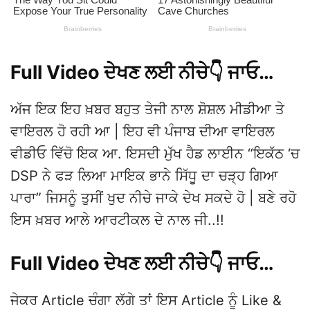
Full Video ਦੇਖਣ ਲਈ ਨੀਚੇ👇 ਜਾਓ…
ਅੱਜ ਇਕ ਇਹ ਖ਼ਬਰ ਬਹੁਤ ਤੇਜੀ ਨਾਲ ਸ਼ੋਸ਼ਲ ਮੀਡੀਆ ਤੇ
ਵਾਇਰਲ ਹੋ ਰਹੀ ਆ | ਇਹ ਵੀ ਪੰਜਾਬ ਦੀਆ ਵਾਇਰਲ
ਵੀਡੀਓ ਵਿੱਚੋ ਇਕ ਆ. ਇਸਦੀ ਮੁੱਖ ਹੈਡ ਲਾਈਨ “ਇਕੱਠ ‘ਚ
DSP ਨੇ ਫੜ ਲਿਆ ਮਾਇਕ ਭਾਨੇ ਸਿੱਧੂ ਦਾ ਚੜ੍ਹ ਗਿਆ
ਪਾਰਾ” ਜਿਸਨੂੰ ਤੁਸੀਂ ਖੁਦ ਨੀਚੇ ਜਾਕੇ ਦੇਖ ਸਕਦੇ ਹੋ | ਬਣੇ ਰਹੋ
ਇਸ ਖ਼ਬਰ ਆਲੇ ਆਰਟੀਕਲ ਦੇ ਨਾਲ ਜੀ..!!
Full Video ਦੇਖਣ ਲਈ ਨੀਚੇ👇 ਜਾਓ…
ਜੇਕਰ Article ਚੰਗਾ ਲੱਗੇ ਤਾਂ ਇਸ Article ਨੂੰ Like &