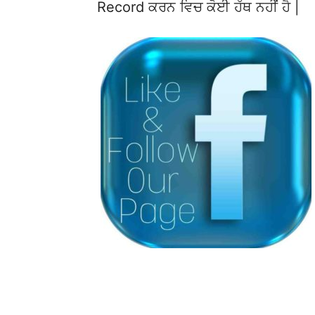
Record ਕਰਨ ਵਿਚ ਕੋਈ ਹੱਥ ਨਹੀਂ ਹੈ |