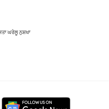
ਸਤਾ ਘਰੇਲੂ ਨੁਸ਼ਖਾ