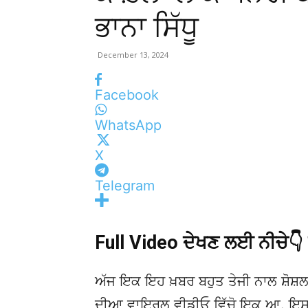
ਭਾਨਾ ਸਿੱਧੂ
December 13, 2024
Facebook
WhatsApp
X
Telegram
Full Video ਦੇਖਣ ਲਈ ਨੀਚੇ
ਅੱਜ ਇਕ ਇਹ ਖ਼ਬਰ ਬਹੁਤ ਤੇਜੀ ਨਾਲ ਸ਼ੋਸ਼ਲ
ਦੀਆ ਵਾਇਰਲ ਵੀਡੀਓ ਵਿੱਚੋ ਇਕ ਆ. ਇਸਦੀ 