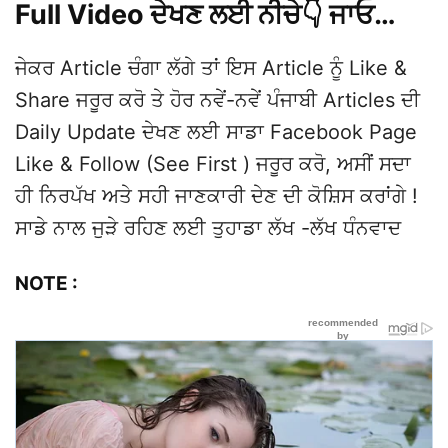
Full Video ਦੇਖਣ ਲਈ ਨੀਚੇ👇 ਜਾਓ…
ਜੇਕਰ Article ਚੰਗਾ ਲੱਗੇ ਤਾਂ ਇਸ Article ਨੂੰ Like &
Share ਜਰੂਰ ਕਰੋ ਤੇ ਹੋਰ ਨਵੇਂ-ਨਵੇਂ ਪੰਜਾਬੀ Articles ਦੀ
Daily Update ਦੇਖਣ ਲਈ ਸਾਡਾ Facebook Page
Like & Follow (See First ) ਜਰੂਰ ਕਰੋ, ਅਸੀਂ ਸਦਾ
ਹੀ ਨਿਰਪੱਖ ਅਤੇ ਸਹੀ ਜਾਣਕਾਰੀ ਦੇਣ ਦੀ ਕੋਸ਼ਿਸ ਕਰਾਂਗੇ !
ਸਾਡੇ ਨਾਲ ਜੁੜੇ ਰਹਿਣ ਲਈ ਤੁਹਾਡਾ ਲੱਖ -ਲੱਖ ਧੰਨਵਾਦ
NOTE :