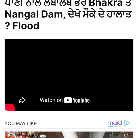
ਪਾਣੀ ਨਾਲ ਲਬਾਲਬ ਭਰੇ Bhakra ਤੇ
Nangal Dam, ਦੇਖੋ ਮੌਕੇ ਦੇ ਹਾਲਾਤ
? Flood