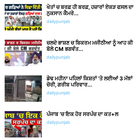
ABOUT US
Welcome to Dailypunjab.live, where we unleash the vibrant
energy of Punjab and beyond! We're your one-stop
destination for the latest viral Punjabi news, gadget
reviews, celebrity buzz, fashion flair, health and fitness
inspiration, and captivating web stories.
Contact us:
newstvpunjabinfo@gmail.com
FOLLOW US
Facebook
Instagram
© Daily Punjab Live