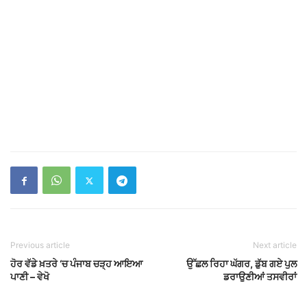
ਚਲਦੇ ਭਾਸ਼ਣ ਚ ਬਿਕਰਮ ਮਜੀਠੀਆ ਨੂੰ ਆਹ ਕੀ
ਬੋਲੇ CM ਭਗਵੰਤ...
dailypunjab
ਡੇਢ ਮਹੀਨਾ ਪਹਿਲਾਂ ਕਿਸ਼ਤਾਂ ‘ਤੇ ਲਈਆਂ 3 ਮੱਝਾਂ
ਚੋਰੀ, ਗਰੀਬ ਪਰਿਵਾਰ...
dailypunjab
ਪੰਜਾਬ ‘ਚ ਇਕ ਹੋਰ ਸਰਪੰਚ ਦਾ ਕਤ+ਲ
dailypunjab
ਪੰਜਾਬ ਤੋਂ ਦਿੱਲੀ ਸਫ਼ਰ ਹੋਇਆ ਅੱਧਾ, ਦਿੱਲੀ
Expressway ਦੀ ਹੋਈ ਸ਼ੁਰੂਆਤ
dailypunjab